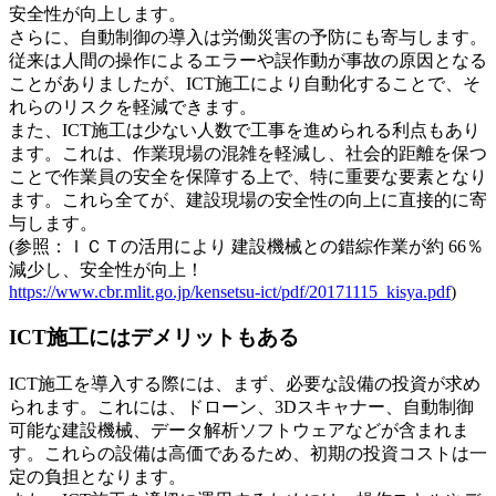
安全性が向上します。
さらに、自動制御の導入は労働災害の予防にも寄与します。
従来は人間の操作によるエラーや誤作動が事故の原因となる
ことがありましたが、ICT施工により自動化することで、そ
れらのリスクを軽減できます。
また、ICT施工は少ない人数で工事を進められる利点もあり
ます。これは、作業現場の混雑を軽減し、社会的距離を保つ
ことで作業員の安全を保障する上で、特に重要な要素となり
ます。これら全てが、建設現場の安全性の向上に直接的に寄
与します。
(参照：ＩＣＴの活用により 建設機械との錯綜作業が約 66％
減少し、安全性が向上！
https://www.cbr.mlit.go.jp/kensetsu-ict/pdf/20171115_kisya.pdf
)
ICT施工にはデメリットもある
ICT施工を導入する際には、まず、必要な設備の投資が求め
られます。これには、ドローン、3Dスキャナー、自動制御
可能な建設機械、データ解析ソフトウェアなどが含まれま
す。これらの設備は高価であるため、初期の投資コストは一
定の負担となります。