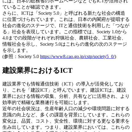
には、日本の総務省のホームページなどでもICTが活用され
ていることが確認できます。
さらに、ICTは「Society 5.0」と呼ばれる新たな社会の構造
に位置づけられています。これは、日本の内閣府が提唱する
社会の進化のステージで、ITと通信技術を利用した「つなが
る」社会を表現しています。この指標では、Society 1.0から
4.0までの段階がそれぞれ狩猟社会、農耕社会、工業社会、
情報社会を示し、Society 5.0はこれらの進化の次のステージ
を示します。
(参照：Society 5.0
https://www8.cao.go.jp/cstp/society5_0/
)
建設業界におけるICT
建設業界でも情報通信技術（ICT）の導入が活発化してお
り、これを「建設ICT」と呼んでいます。建設ICTは、建設
業界における情報の収集、分析、共有などに活用され、より
効率的で精確な業務遂行を可能にします。
近年の社会状況は、生産年齢人口の減少や環境問題に対する
意識の向上など、多くの課題を背景にしています。これらの
変化は、品質、コスト、安全性、環境に対する更なる要求を
生み出しています。つまり、建設業界においては、これらの