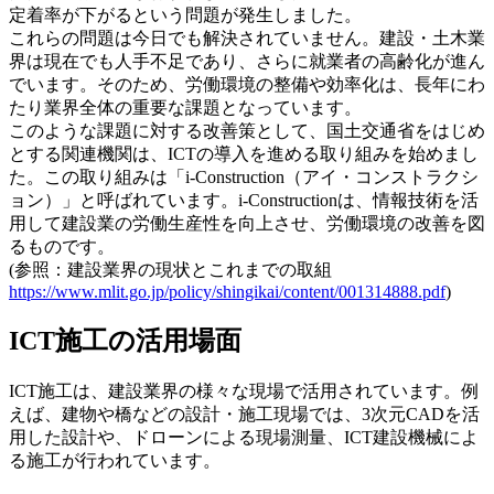
定着率が下がるという問題が発生しました。
これらの問題は今日でも解決されていません。建設・土木業
界は現在でも人手不足であり、さらに就業者の高齢化が進ん
でいます。そのため、労働環境の整備や効率化は、長年にわ
たり業界全体の重要な課題となっています。
このような課題に対する改善策として、国土交通省をはじめ
とする関連機関は、ICTの導入を進める取り組みを始めまし
た。この取り組みは「i-Construction（アイ・コンストラクシ
ョン）」と呼ばれています。i-Constructionは、情報技術を活
用して建設業の労働生産性を向上させ、労働環境の改善を図
るものです。
(参照：建設業界の現状とこれまでの取組
https://www.mlit.go.jp/policy/shingikai/content/001314888.pdf
)
ICT施工の活用場面
ICT施工は、建設業界の様々な現場で活用されています。例
えば、建物や橋などの設計・施工現場では、3次元CADを活
用した設計や、ドローンによる現場測量、ICT建設機械によ
る施工が行われています。