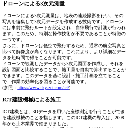
ドローンによる3次元測量
ドローンによる3次元測量は、地表の連続撮影を行い、その
写真を編集して3次元データを作成する技術です。ドローン
には事前に飛行ルートが設定され、自律飛行で計測が行われ
ます。このため、特別な操作技術が不要であることが特徴の
一つです。
さらに、ドローンは低空で飛行するため、通常の航空写真と
比べて解像度が高くなります。これにより、より詳細なデー
タを短時間で得ることが可能です。
ドローンで観測したデータから3次元図面を作成し、それを
設計図面と比較することで、施工量を自動で算出することが
できます。このデータを基に設計・施工計画を立てること
で、作業の効率化を図ることが可能です。
(参照：
https://www.sky-zet.com/ict/
)
ICT建設機械による施工
ICT建機とは、3Dデータを用いた座標測定を行うことができ
る建設機械のことを指します。このICT建機の導入は、2008
年から土木業界で始まりました。