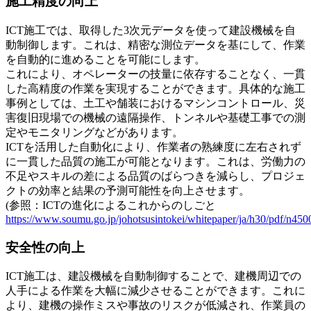
施工精度の向上
ICT施工では、取得した3次元データを使って建設機械を自
動制御します。これは、精密な測位データを基にして、作業
を自動的に進めることを可能にします。
これにより、オペレーターの技量に依存することなく、一貫
した高精度の作業を実現することができます。具体的な施工
事例としては、土工や舗装におけるマシンコントロール、災
害復旧現場での機械の遠隔操作、トンネルや基礎工事での測
定やモニタリングなどがあります。
ICTを活用した自動化により、作業者の熟練度に左右されず
に一貫した品質の施工が可能となります。これは、労働力の
不足やスキルの差による品質のばらつきを減らし、プロジェ
クトの効率と結果の予測可能性を向上させます。
(参照：ICTの進化によるこれからのしごと
https://www.soumu.go.jp/johotsusintokei/whitepaper/ja/h30/pdf/n450
安全性の向上
ICT施工は、建設機械を自動制御することで、建機周辺での
人手による作業を大幅に減少させることができます。これに
より、建機の操作ミスや事故のリスクが低減され、作業員の