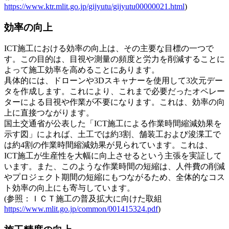
https://www.ktr.mlit.go.jp/gijyutu/gijyutu00000021.html
)
効率の向上
ICT施工における効率の向上は、その主要な目標の一つで
す。この目的は、目視や測量の頻度と労力を削減することに
よって施工効率を高めることにあります。
具体的には、ドローンや3Dスキャナーを使用して3次元デー
タを作成します。これにより、これまで必要だったオペレー
ターによる目視や作業が不要になります。これは、効率の向
上に直接つながります。
国土交通省が公表した「ICT施工による作業時間縮減効果を
示す図」によれば、土工では約3割、舗装工および浚渫工で
は約4割の作業時間縮減効果が見られています。これは、
ICT施工が生産性を大幅に向上させるという主張を実証して
います。また、このような作業時間の短縮は、人件費の削減
やプロジェクト期間の短縮にもつながるため、全体的なコス
ト効率の向上にも寄与しています。
(参照：ＩＣＴ施工の普及拡大に向けた取組
https://www.mlit.go.jp/common/001415324.pdf
)