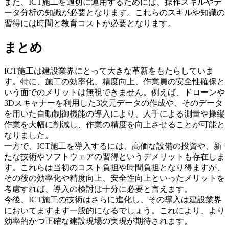
また、ICT施工を適切に運用するためには、操作スキルやデ
ータ分析の知識が必要となります。これらのスキルや知識の
習得には時間と教育コストが必要となります。
まとめ
ICT施工は建設業界にとって大きな革新をもたらしていま
す。特に、施工の効率化、精度向上、作業員の安全性確保と
いう面でのメリットは無視できません。例えば、ドローンや
3Dスキャナーを利用した3次元データの作成や、そのデータ
を用いた自動制御機能の導入により、人手による測量や操縦
作業を大幅に削減し、作業の精度を向上させることが可能と
なりました。
一方で、ICT施工を導入するには、高価な設備の投資や、新
たな技術やソフトウェアの習得というデメリットも存在しま
す。これらは当初のコスト負担や時間負担となり得ますが、
その後の効率化や精度向上、安全性向上といったメリットを
考慮すれば、導入の検討は十分に必要と言えます。
今後、ICT施工の技術はさらに進化し、その導入は建設業界
においてますます一般的になるでしょう。これにより、より
効率的かつ正確な建設現場の実現が期待されます。