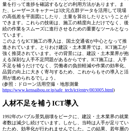
量を行って進捗を確認するなどの利用方法があります。ま
た、レーザースキャナーは3次元点群データを活用して現場
の高低差を平面図にしたり、土量を算出したりということが
できます。これらの技術は、施工の精度向上だけでなく、後
続の作業をスムーズに進行させるための重要なツールとなっ
ています。
このようなICT施工の導入は、国土交通省が中心となって推
進されています。とりわけ建設・土木業界では、ICT施工が
強く推奨されています。その背景には、建設・土木業界が抱
える深刻な人手不足問題があるからです。ICT施工は、人手
不足を補うだけでなく、労働者の負担軽減や作業の効率化、
品質の向上に大きく寄与するため、これからもその導入と活
用が進められるでしょう。
(参照：ドローン活用空撮・地形測量
https://www.kensaibou.or.jp/safe_tech/ict/entry/003005.html
)
人材不足を補うICT導入
1992年のバブル景気崩壊をピークに、建設・土木業界の就業
者数は減少し続けています。しかし、当時は人手が足りてい
たため、効率化が行われませんでした。この結果、若年層の