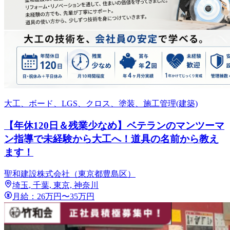
大工、ボード、LGS、クロス、塗装、施工管理(建築)
【年休120日＆残業少なめ】ベテランのマンツーマ
ン指導で未経験から大工へ！道具の名前から教え
ます！
聖和建設株式会社（東京都豊島区）
埼玉, 千葉, 東京, 神奈川
月給：26万円〜35万円