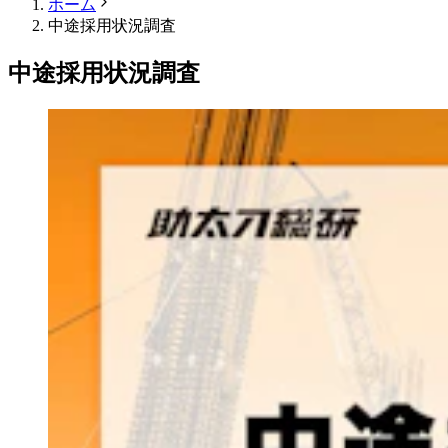
ホーム
中途採用状況調査
中途採用状況調査