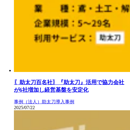
〖助太刀百名社〗『助太刀』活用で協力会社
が6社増加し経営基盤を安定化
事例（法人）
助太刀導入事例
2025/07/22