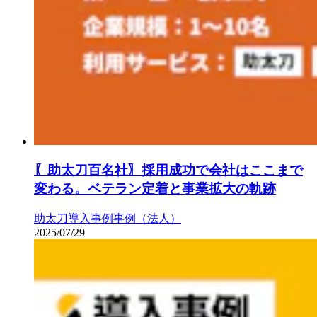
〖助太刀百名社〗採用成功で会社はここまで
変わる。ベテラン定着と事業拡大の軌跡
助太刀導入事例
事例（法人）
2025/07/29