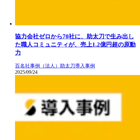
協力会社ゼロから70社に、助太刀で生み出し
た職人コミュニティが、売上1.2億円超の原動
力
百名社
事例（法人）
助太刀導入事例
2025/09/24