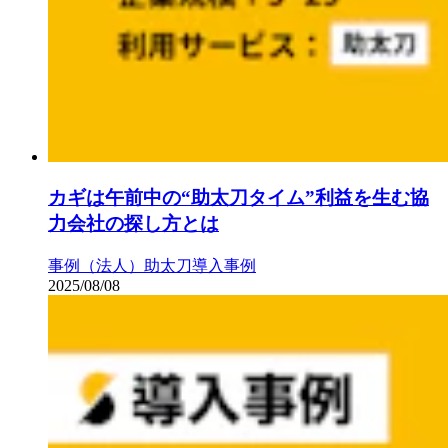
カギは午前中の“助太刀タイム”利益を生む協
力会社の探し方とは
事例（法人）
助太刀導入事例
2025/08/08