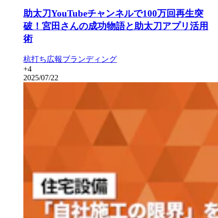
助太刀YouTubeチャンネルで100万回再生突
破！宮田さんの成功物語と助太刀アプリ活用
術
杭打ち
広報
ブランディング
+
4
2025/07/22