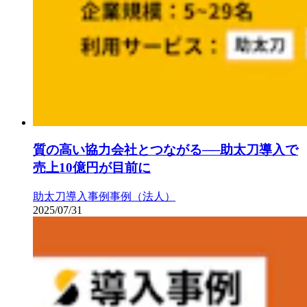
質の高い協力会社とつながる──助太刀導入で
売上10億円が目前に
助太刀導入事例
事例（法人）
2025/07/31