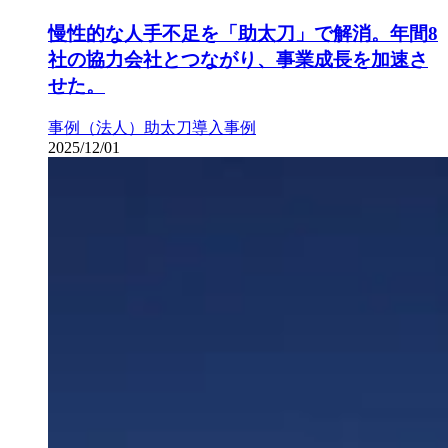
慢性的な人手不足を「助太刀」で解消。年間8
社の協力会社とつながり、事業成長を加速さ
せた。
事例（法人）
助太刀導入事例
2025/12/01