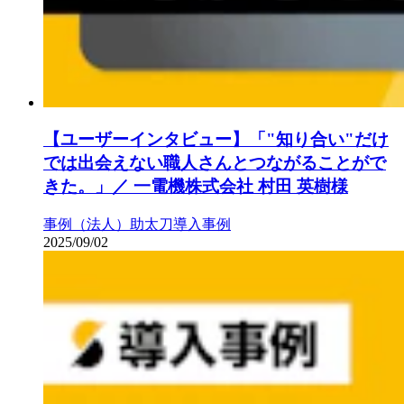
【ユーザーインタビュー】「"知り合い"だけ
では出会えない職人さんとつながることがで
きた。」／ 一電機株式会社 村田 英樹様
事例（法人）
助太刀導入事例
2025/09/02