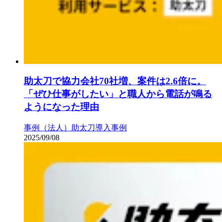
助太刀で協力会社70社増、案件は2.6倍に。
「ぜひ仕事がしたい」と職人から電話が鳴る
ようになった理由
事例（法人）
助太刀導入事例
2025/09/08