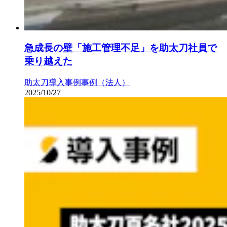
急成長の壁「施工管理不足」を助太刀社員で
乗り越えた
助太刀導入事例
事例（法人）
2025/10/27