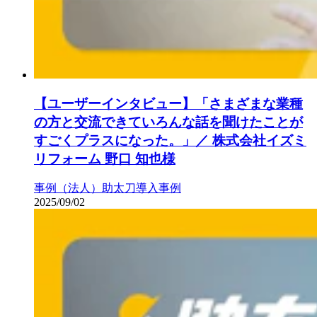
【ユーザーインタビュー】「さまざまな業種
の方と交流できていろんな話を聞けたことが
すごくプラスになった。」／ 株式会社イズミ
リフォーム 野口 知也様
事例（法人）
助太刀導入事例
2025/09/02