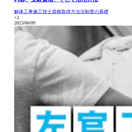
解体工事施工技士
資格取得方法
法制度の基礎
+
2
2023/06/09