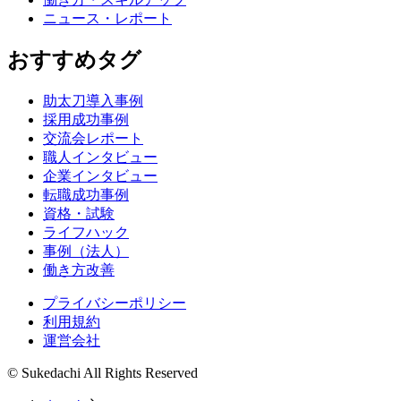
ニュース・レポート
おすすめタグ
助太刀導入事例
採用成功事例
交流会レポート
職人インタビュー
企業インタビュー
転職成功事例
資格・試験
ライフハック
事例（法人）
働き方改善
プライバシーポリシー
利用規約
運営会社
© Sukedachi All Rights Reserved