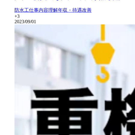
防水工
仕事内容理解
年収・待遇改善
+
3
2023/09/01