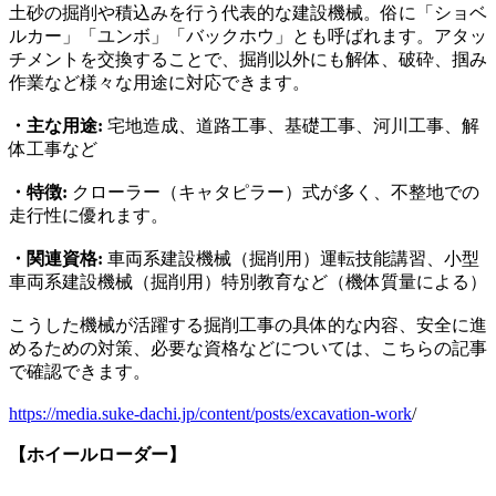
土砂の掘削や積込みを行う代表的な建設機械。俗に「ショベ
ルカー」「ユンボ」「バックホウ」とも呼ばれます。アタッ
チメントを交換することで、掘削以外にも解体、破砕、掴み
作業など様々な用途に対応できます。
・主な用途:
宅地造成、道路工事、基礎工事、河川工事、解
体工事など
・特徴:
クローラー（キャタピラー）式が多く、不整地での
走行性に優れます。
・関連資格:
車両系建設機械（掘削用）運転技能講習、小型
車両系建設機械（掘削用）特別教育など（機体質量による）
こうした機械が活躍する掘削工事の具体的な内容、安全に進
めるための対策、必要な資格などについては、こちらの記事
で確認できます。
https://media.suke-dachi.jp/content/posts/excavation-work
/
【ホイールローダー】