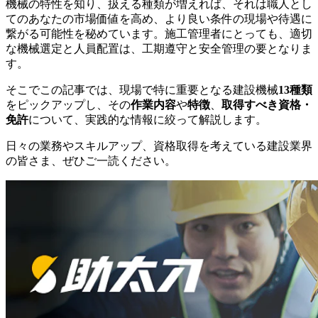
機械の特性を知り、扱える種類が増えれば、それは職人とし
てのあなたの市場価値を高め、より良い条件の現場や待遇に
繋がる可能性を秘めています。施工管理者にとっても、適切
な機械選定と人員配置は、工期遵守と安全管理の要となりま
す。
そこでこの記事では、現場で特に重要となる建設機械
13種類
をピックアップし、その
作業内容
や
特徴
、
取得すべき資格・
免許
について、実践的な情報に絞って解説します。
日々の業務やスキルアップ、資格取得を考えている建設業界
の皆さま、ぜひご一読ください。