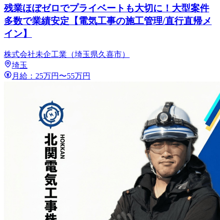
残業ほぼゼロでプライベートも大切に！大型案件
多数で業績安定【電気工事の施工管理/直行直帰メ
イン】
株式会社未企工業（埼玉県久喜市）
埼玉
月給：25万円〜55万円