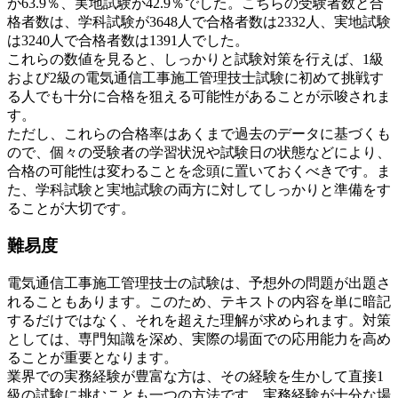
が63.9％、実地試験が42.9％でした。こちらの受験者数と合
格者数は、学科試験が3648人で合格者数は2332人、実地試験
は3240人で合格者数は1391人でした。
これらの数値を見ると、しっかりと試験対策を行えば、1級
および2級の電気通信工事施工管理技士試験に初めて挑戦す
る人でも十分に合格を狙える可能性があることが示唆されま
す。
ただし、これらの合格率はあくまで過去のデータに基づくも
ので、個々の受験者の学習状況や試験日の状態などにより、
合格の可能性は変わることを念頭に置いておくべきです。ま
た、学科試験と実地試験の両方に対してしっかりと準備をす
ることが大切です。
難易度
電気通信工事施工管理技士の試験は、予想外の問題が出題さ
れることもあります。このため、テキストの内容を単に暗記
するだけではなく、それを超えた理解が求められます。対策
としては、専門知識を深め、実際の場面での応用能力を高め
ることが重要となります。
業界での実務経験が豊富な方は、その経験を生かして直接1
級の試験に挑むことも一つの方法です。実務経験が十分な場