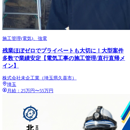
施工管理(電気)、強電
残業ほぼゼロでプライベートも大切に！大型案件
多数で業績安定【電気工事の施工管理/直行直帰メ
イン】
株式会社未企工業（埼玉県久喜市）
埼玉
月給：25万円〜55万円