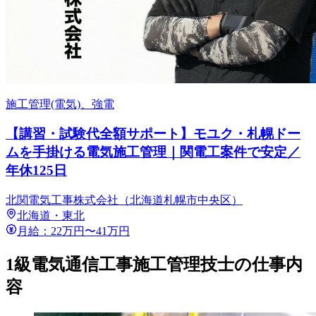
施工管理(電気)、強電
【講習・試験代全額サポート】モユク・札幌ドー
ムを手掛ける電気施工管理｜関電工案件で安定／
年休125日
北関電気工事株式会社（北海道札幌市中央区）
北海道・東北
月給：22万円〜41万円
1級電気通信工事施工管理技士の仕事内
容