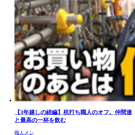
【3年越しの続編】杭打ち職人のオフ。仲間達
と最高の一杯を飲む
職人メシ