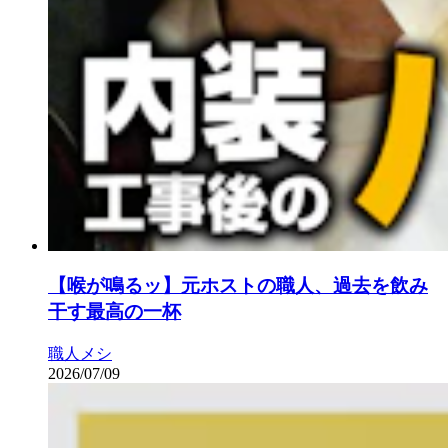
【喉が鳴るッ】元ホストの職人、過去を飲み
干す最高の一杯
職人メシ
2026/07/09