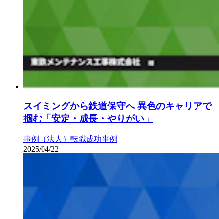
スイミングから鉄道保守へ 異色のキャリアで
掴む「安定・成長・やりがい」
事例（法人）
転職成功事例
2025/04/22