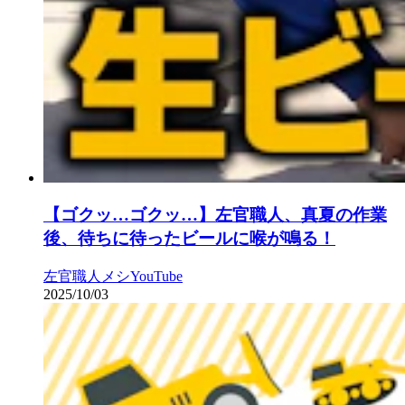
【ゴクッ…ゴクッ…】左官職人、真夏の作業
後、待ちに待ったビールに喉が鳴る！
左官
職人メシ
YouTube
2025/10/03