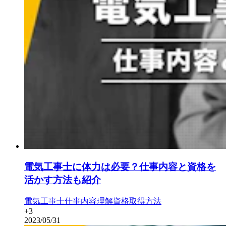
電気工事士に体力は必要？仕事内容と資格を
活かす方法も紹介
電気工事士
仕事内容理解
資格取得方法
+
3
2023/05/31