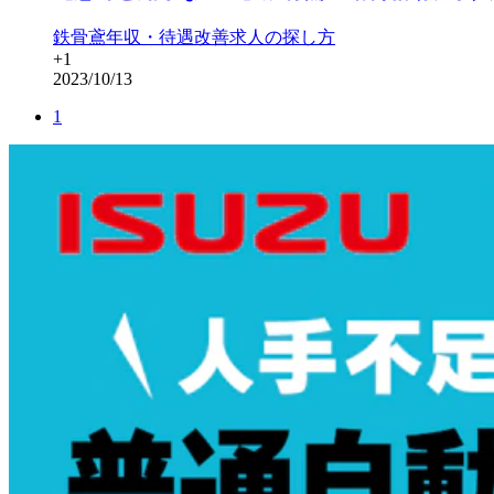
鉄骨鳶
年収・待遇改善
求人の探し方
+
1
2023/10/13
1