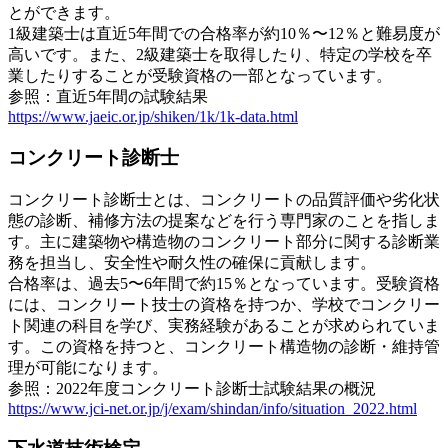
とができます。
1級建築士は直近5年間での合格率が約10％〜12％と難易度が
高いです。また、2級建築士を取得したり、特定の学校を卒
業したりすることが受験資格の一部となっています。
参照：直近5年間の試験結果
https://www.jaeic.or.jp/shiken/1k/1k-data.html
コンクリート診断士
コンクリート診断士とは、コンクリートの品質評価や劣化状
態の診断、補修方法の提案などを行う専門家のことを指しま
す。主に建築物や構造物のコンクリート部分に関する診断業
務を担当し、安全性や耐久性の確保に貢献します。
合格率は、過去5〜6年間で約15％となっています。受験資格
には、コンクリート技士の資格を持つか、学校でコンクリー
ト関連の科目を学び、実務経験があることが求められていま
す。この資格を持つと、コンクリート構造物の診断・維持管
理が可能になります。
参照：2022年度コンクリート診断士試験結果の概況
https://www.jci-net.or.jp/j/exam/shindan/info/situation_2022.html