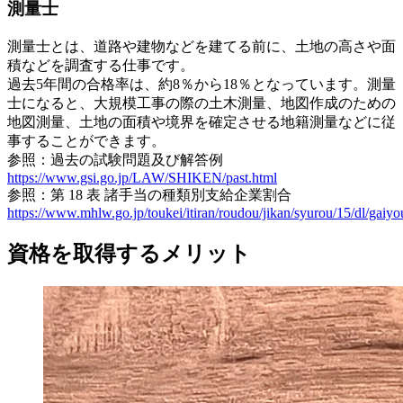
測量士
測量士とは、道路や建物などを建てる前に、土地の高さや面
積などを調査する仕事です。
過去5年間の合格率は、約8％から18％となっています。測量
士になると、大規模工事の際の土木測量、地図作成のための
地図測量、土地の面積や境界を確定させる地籍測量などに従
事することができます。
参照：過去の試験問題及び解答例
https://www.gsi.go.jp/LAW/SHIKEN/past.html
参照：第 18 表 諸手当の種類別支給企業割合
https://www.mhlw.go.jp/toukei/itiran/roudou/jikan/syurou/15/dl/gaiy
資格を取得するメリット