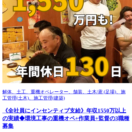
解体、土工、重機オペレーター、舗装、土木/鳶 (足場)、施
工管理(土木)、施工管理(建築)
《全社員にインセンティブ支給》年収1550万以上
の実績◆環境工事の重機オペ+作業員+監督の3職種
募集