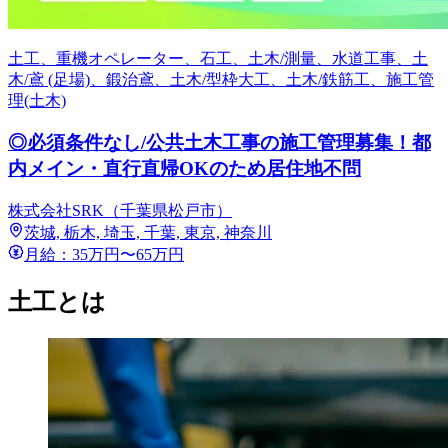
土工、重機オペレーター、石工、土木/測量、水道工事、土
木/鳶 (足場)、鍛治鳶、土木/型枠大工、土木/鉄筋工、施工管
理(土木)
◎必須条件なし/公共土木工事の施工管理募集！都
内メイン・直行直帰OKのため居住地不問
株式会社SRK（千葉県松戸市）
茨城, 栃木, 埼玉, 千葉, 東京, 神奈川
月給：35万円〜65万円
土工とは