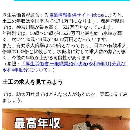
厚生労働省が運営する
職業情報提供サイト jobtag
によると、
土工の年収は全国平均で417.1万円になります。都道府県別
では、神奈川県が最も高く、522万円となっています。
年齢別では、50歳〜54歳が485.27万円と最も給与水準が高
く、次いで40歳~44歳が482.12万円となっています。
また、有効求人倍率は7.49倍となっており、日本の有効求人
倍率の1.32倍と比較して、求職者に対して求人数の割合が多
く、今後の年収が上がる可能性があります。
（参照：
「厚生労働省 一般職業紹介状況(令和5年3月分及び
令和4年度分)について」
）
土工の求人を見てみよう
では、助太刀社員ではどんな求人があるのか、実際に見てみ
ましょう。