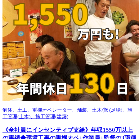
解体、土工、重機オペレーター、舗装、土木/鳶 (足場)、施
工管理(土木)、施工管理(建築)
《全社員にインセンティブ支給》年収1550万以上
の実績◆環境工事の重機オペ+作業員+監督の3職種