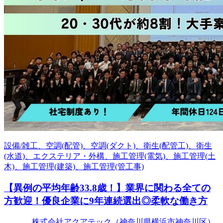
設備/雑工、空調(配管)、空調(ダクト)、衛生(配管工)、衛生
(水道)、エクステリア・外構、施工管理(電気)、施工管理(土
木)、施工管理(建築)、施工管理(管工事)
【異例の平均年齢33.8歳！】業界に関わる全ての
方歓迎！優良企業に9年連続選出◎柔軟な働き方
株式会社アクアテック（神奈川県横浜市神奈川区）