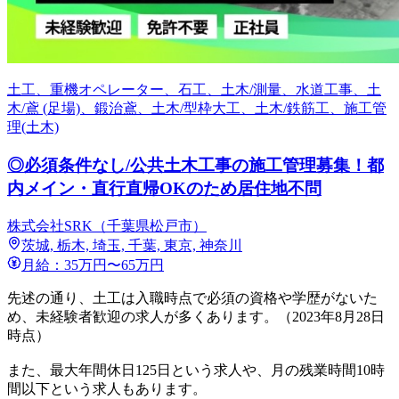
土工、重機オペレーター、石工、土木/測量、水道工事、土
木/鳶 (足場)、鍛治鳶、土木/型枠大工、土木/鉄筋工、施工管
理(土木)
◎必須条件なし/公共土木工事の施工管理募集！都
内メイン・直行直帰OKのため居住地不問
株式会社SRK（千葉県松戸市）
茨城, 栃木, 埼玉, 千葉, 東京, 神奈川
月給：35万円〜65万円
先述の通り、土工は入職時点で必須の資格や学歴がないた
め、未経験者歓迎の求人が多くあります。（2023年8月28日
時点）
また、最大年間休日125日という求人や、月の残業時間10時
間以下という求人もあります。