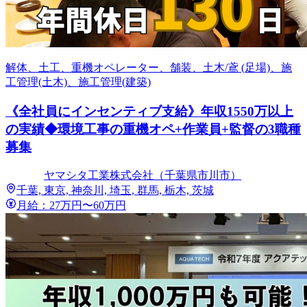
解体、土工、重機オペレーター、舗装、土木/鳶 (足場)、施
工管理(土木)、施工管理(建築)
《全社員にインセンティブ支給》年収1550万以上
の実績◆環境工事の重機オペ+作業員+監督の3職種
募集
ヤマシタ工業株式会社（千葉県市川市）
千葉, 東京, 神奈川, 埼玉, 群馬, 栃木, 茨城
月給：27万円〜60万円