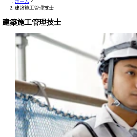
ホーム
建築施工管理技士
建築施工管理技士