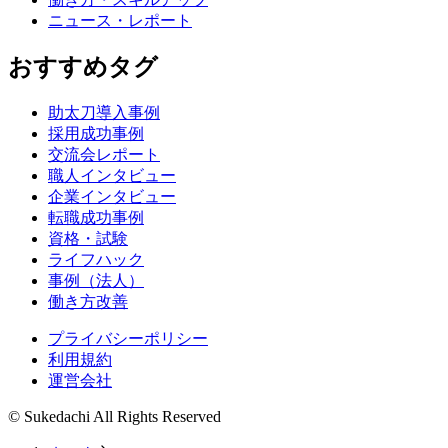
ニュース・レポート
おすすめタグ
助太刀導入事例
採用成功事例
交流会レポート
職人インタビュー
企業インタビュー
転職成功事例
資格・試験
ライフハック
事例（法人）
働き方改善
プライバシーポリシー
利用規約
運営会社
© Sukedachi All Rights Reserved