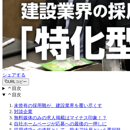
シェアする
URLコピー
目次
目次
未曾有の採用難が、建設業界を覆い尽くす
対談企業
無料媒体のみの求人掲載はマイナス印象！？
自社ホームページが応募への最後の一押しに
採用成功への道筋として、助太刀社員という選択肢