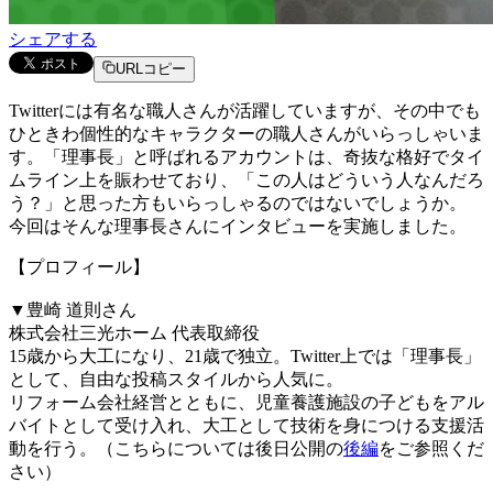
シェアする
URLコピー
Twitterには有名な職人さんが活躍していますが、その中でも
ひときわ個性的なキャラクターの職人さんがいらっしゃいま
す。「理事長」と呼ばれるアカウントは、奇抜な格好でタイ
ムライン上を賑わせており、「この人はどういう人なんだろ
う？」と思った方もいらっしゃるのではないでしょうか。
今回はそんな理事長さんにインタビューを実施しました。
【プロフィール】
▼豊崎 道則さん
株式会社三光ホーム 代表取締役
15歳から大工になり、21歳で独立。Twitter上では「理事長」
として、自由な投稿スタイルから人気に。
リフォーム会社経営とともに、児童養護施設の子どもをアル
バイトとして受け入れ、大工として技術を身につける支援活
動を行う。（こちらについては後日公開の
後編
をご参照くだ
さい）