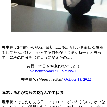
理事長：2年前からだね。最初は工務店らしい真面目な投稿
をしてたんだけど、やってる自分が「つまんねー」と思っ
て、普段の自分を出すように変えたのよ。
皆様、本日もお疲れ様でした！
pic.twitter.com/1nU5MYPW8E
— 理事長🔨 (@precut_refom)
October 18, 2022
赤木：あれが普段の姿なんですね 笑
理事長：そしたらある日、フォロワーが60人くらいしかいな
かったところで朝起きたらいきなり1500人になってて（笑）