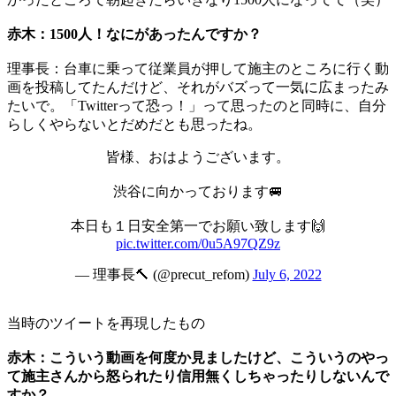
赤木：1500人！なにがあったんですか？
理事長：台車に乗って従業員が押して施主のところに行く動
画を投稿してたんだけど、それがバズって一気に広まったみ
たいで。「Twitterって恐っ！」って思ったのと同時に、自分
らしくやらないとだめだとも思ったね。
皆様、おはようございます。
渋谷に向かっております🚐
本日も１日安全第一でお願い致します🙌
pic.twitter.com/0u5A97QZ9z
— 理事長🔨 (@precut_refom)
July 6, 2022
当時のツイートを再現したもの
赤木：こういう動画を何度か見ましたけど、こういうのやっ
て施主さんから怒られたり信用無くしちゃったりしないんで
すか？