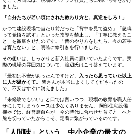
そこで月岡氏は、現場のベテラン社員たちに強い号令をかけ
ました。
「自分たちが若い頃にされた教わり方と、真逆をしろ！」
かつて建設現場で当たり前だった「背中を見て盗め」「怒鳴
って覚悟を試す」といった指導を禁止し、「丁寧に教えるこ
と」を徹底させたのです。「昔のやり方をしたら、今の若手
は育たない」と、明確に線引きを行いました。
その想いは、しっかりと新入社員に届いていたようです。実
際の現場の雰囲気について、渡辺氏はこう答えています。
「最初は不安があったんですけど、
入ったら思っていた以上
に人が温かくて。
皆さんが本当によくしてくださったの
で、不安はすぐに消えました」
「未経験でもいい」と口では言いつつ、現場の教育を職人任
せにしてしまうケースは少なくありません。 阿部住宅設備
機器では、経営層自らが「今の時代に合わせた育て方」へと
舵を切っていたからこそ、定着に繋がっているのです。
「人間味」という、中小企業の最大の