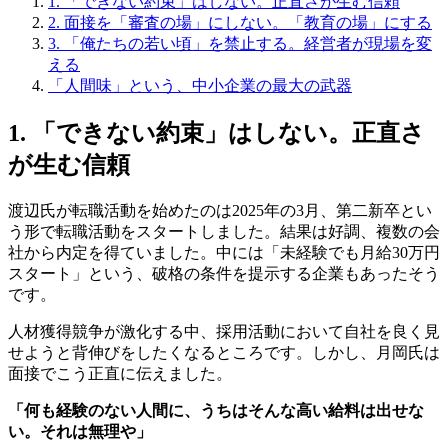
1. 「できない約束」はしない。正直さが生む信頼
2. 面接を「審査の場」にしない。「教育の場」にする
3. 「俺たちの若い頃」を禁止する。経営者が現場を変
える
「人間味」という、中小企業の最大の武器
1. 「できない約束」はしない。正直さ
が生む信頼
渡辺氏が転職活動を始めたのは2025年の3月、第二新卒とい
う形で転職活動をスタートしました。結果は好調、複数の会
社から内定を得ていました。中には「未経験でも月給30万円
スタート」という、破格の条件を提示する企業もあったそう
です。
人材獲得競争が激化する中、採用活動において自社を良く見
せようと背伸びをしたくなるところです。しかし、月岡氏は
面接でこう正直に伝えました。
「何も経験のない人間に、うちはそんな高い給料は出せな
い。それは無理や」