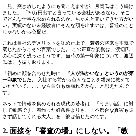
一見、突き放したようにも聞こえますが、月岡氏はこう続け
ました。 「30万円出すと言っている会社があるなら、そこ
でどんな仕事を求められるのか、ちゃんと聞いてきた方がい
い。実績のない未経験者にそんな額を出すのは、普通のこと
じゃないから心配だ」
これは自社のデメリットを認めた上で、若者の将来を本気で
案じたからこその言葉でした。 この正直な姿勢は、渡辺氏
の心に深く残ったようです。当時の第一印象について、渡辺
氏はこう振り返ります。
「初めに顔を合わせた時に、
『人が温かいな』というのが第
一印象でした。
入社する前から色々なことを親身に教えて
いただいて、ここなら自分も頑張れるかな、と思えたんで
す」
ネットで情報を集められる現代の若者は、「うまい話」に対
して敏感です。着飾った好条件よりも、「不都合な真実も隠
さず話してくれる大人」を、彼は信じたのです。
2. 面接を「審査の場」にしない。「教