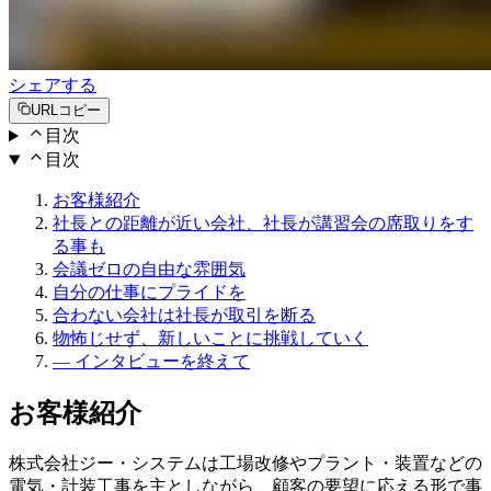
シェアする
URLコピー
目次
目次
お客様紹介
社長との距離が近い会社、社長が講習会の席取りをす
る事も
会議ゼロの自由な雰囲気
自分の仕事にプライドを
合わない会社は社長が取引を断る
物怖じせず、新しいことに挑戦していく
― インタビューを終えて
お客様紹介
株式会社ジー・システムは工場改修やプラント・装置などの
電気・計装工事を主としながら、顧客の要望に応える形で事