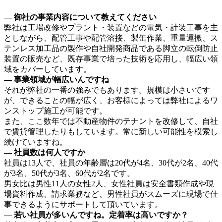
― 御社の事業内容について教えてください
弊社は工場改修やプラント・装置などの電気・計装工事を主
としながら、配管工事や配管溶接、製缶作業、重量運搬、ス
テンレス加工品の製作や自社開発商品である脚立の転倒防止
装置の販売など、既存事業で培った技術を応用し、幅広い領
域をカバーしています。
― 事業領域が幅広いんですね
それが弊社の一番の強みでもあります。規模は小さいです
が、できることの幅が広く、お客様によっては弊社によるワ
ンストップ施工が可能です。
また、ここ数年では不動産物件のテナントを改修して、自社
で賃貸管理したりもしています。常に新しい可能性を模索し
続けていますね。
― 社員数は何人ですか
社員は13人で、社員の年齢層は20代が4名、30代が2名、40代
が3名、50代が3名、60代が2名です。
男女比は男性11人の女性2人、女性社員は安全書類作成や現
場資料作成、請求業務など、男性社員がスムーズに現場で仕
事できるようにサポートして頂いています。
― 若い社員が多いんですね。定着率は高いですか？