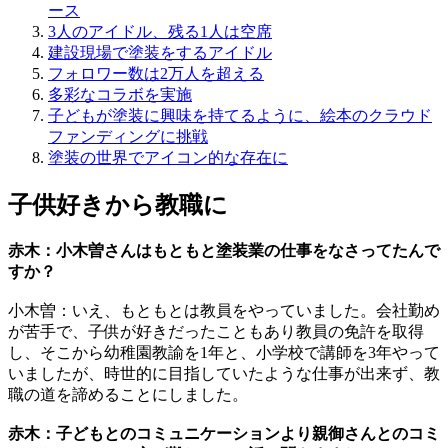
ース
3人のアイドル、残る1人は空席
建設現場で塗装をするアイドル
フォロワー数は2万人を超える
多彩なコラボを実施
子どもが塗装に興味を持てるように、絵本のクラウド
ファンディングに挑戦
塗装の世界でアイコン的な存在に
子供好きから教職に
赤木：小木曽さんはもともと塗装業の仕事をなさってたんで
すか？
小木曽：いえ、もともとは教員をやっていました。会社勤め
が苦手で、子供が好きだったこともあり教員の免許を取得
し、そこから幼稚園教諭を1年と、小学校で講師を3年やって
いましたが、時世的に目指していたような仕事が出来ず、教
職の道を諦めることにしました。
赤木：子どもとのコミュニケーションより親御さんとのコミ