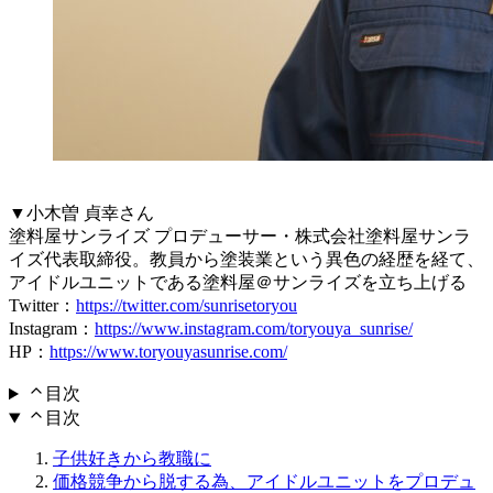
▼小木曽 貞幸さん
塗料屋サンライズ プロデューサー・株式会社塗料屋サンラ
イズ代表取締役。教員から塗装業という異色の経歴を経て、
アイドルユニットである塗料屋＠サンライズを立ち上げる
Twitter：
https://twitter.com/sunrisetoryou
Instagram：
https://www.instagram.com/toryouya_sunrise/
HP：
https://www.toryouyasunrise.com/
目次
目次
子供好きから教職に
価格競争から脱する為、アイドルユニットをプロデュ