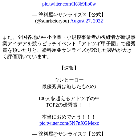
pic.twitter.com/IK8b9Iio0w
— 塗料屋@サンライズ®︎【公式】
(@sunrisetoryou)
August 27, 2022
また、全国各地の中小企業・小規模事業者の後継者が新規事
業アイデアを競うピッチイベント「アトツギ甲子園」で優秀
賞を頂いたりと、塗料屋＠サンライズがPRした製品が大き
く評価頂いています。
【速報】
ウレヒーロー
最優秀賞は逃したものの
100人を超えるアトツギの中
TOP2の優秀賞！！！
本当におめでとう！！！
pic.twitter.com/5N7nXGMexz
— 塗料屋@サンライズ®︎【公式】