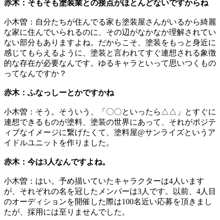
赤木：そもそも塗装業との接点がほとんどないですからね
小木曽：自分たちが住んでる家も塗装屋さんがいるから綺麗
な家に住んでいられるのに、その辺がなかなか理解されてい
ない部分もありますよね。だからこそ、塗装をもっと身近に
感じてもらえるように、塗装と言われてすぐ連想される象徴
的な存在が必要なんです。ゆるキャラといって思いつくもの
ってなんですか？
赤木：ふなっしーとかですかね
小木曽：そう。そういう、「〇〇といったら△△」とすぐに
連想できるものが塗料、塗装の世界にあって、それがポジテ
ィブなイメージに繋げたくて、塗料屋@サンライズというア
イドルユニットを作りました。
赤木：今は3人なんですよね。
小木曽：はい。予め描いていたキャラクターは4人います
が、それぞれの名を冠したメンバーは3人です。以前、4人目
のオーディションを開催した際は100名近い応募を頂きまし
たが、採用には至りませんでした。