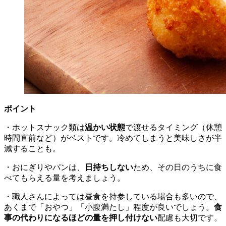
ポイント
・ホットスナック類は
温かい状態
で渡せるタイミング（休憩
時間直前など）がベストです。冷めてしまうと美味しさが半
減することも。
・おにぎりやパンは、
日持ちしない
ため、その日のうちに食
べてもらえる量を考えましょう。
・職人さんによっては昼食を持参している場合も多いので、
あくまで「おやつ」「小腹満たし」程度が良いでしょう。
食
事の代わりになるほどの量を押し付けない
配慮も大切です。