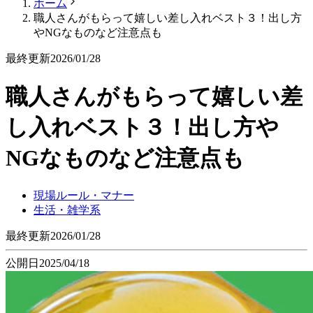
ホーム
職人さんがもらって嬉しい差し入れベスト３！出し方
やNGなものなど注意点も
最終更新
2026/01/28
職人さんがもらって嬉しい差
し入れベスト３！出し方や
NGなものなど注意点も
現場ルール・マナー
生活・雑学系
最終更新
2026/01/28
公開日
2025/04/18