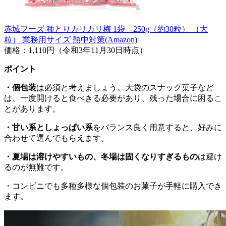
赤城フーズ 種とりカリカリ梅 1袋 250g（約30粒） （大
粒） 業務用サイズ 熱中対策(Amazon)
価格：1,110円（令和3年11月30日時点）
ポイント
・個包装
は必須と考えましょう。大袋のスナック菓子など
は、一度開けると食べきる必要があり、残った場合に困るこ
とがあります。
・甘い系としょっぱい系
をバランス良く用意すると、好みに
合わせて選んでもらえます。
・夏場は溶けやすいもの、冬場は固くなりすぎるもの
は避け
るのが無難です。
・コンビニでも多種多様な個包装のお菓子が手軽に購入でき
ます。