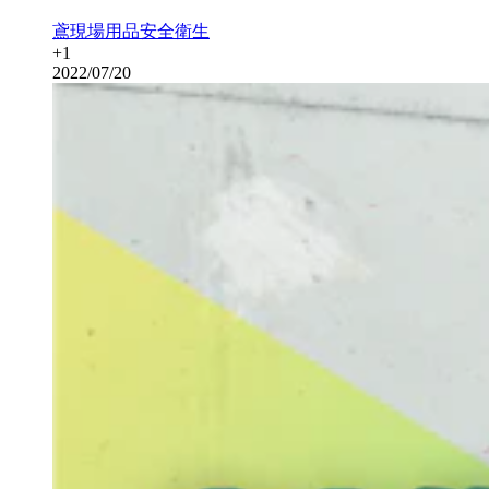
鳶
現場用品
安全衛生
+
1
2022/07/20