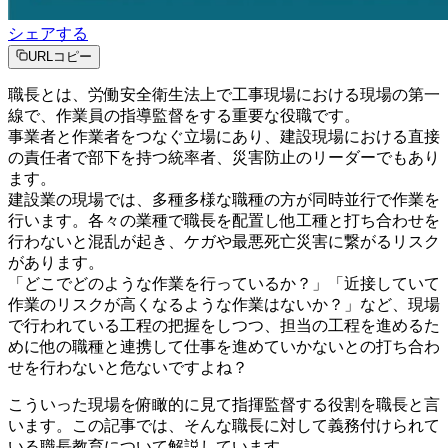
シェアする
URLコピー
職長とは、労働安全衛生法上で工事現場における現場の第一
線で、作業員の指導監督をする重要な役職です。
事業者と作業者をつなぐ立場にあり、建設現場における直接
の責任者で部下を持つ統率者、災害防止のリーダーでもあり
ます。
建設業の現場では、多種多様な職種の方が同時並行で作業を
行います。各々の業種で職長を配置し他工種と打ち合わせを
行わないと混乱が起き、ケガや最悪死亡災害に繋がるリスク
があります。
「どこでどのような作業を行っているか？」「近接していて
作業のリスクが高くなるような作業はないか？」など、現場
で行われている工程の把握をしつつ、担当の工程を進めるた
めに他の職種と連携して仕事を進めていかないとの打ち合わ
せを行わないと危ないですよね？
こういった現場を俯瞰的に見て指揮監督する役割を職長と言
います。この記事では、そんな職長に対して義務付けられて
いる職長教育について解説しています。