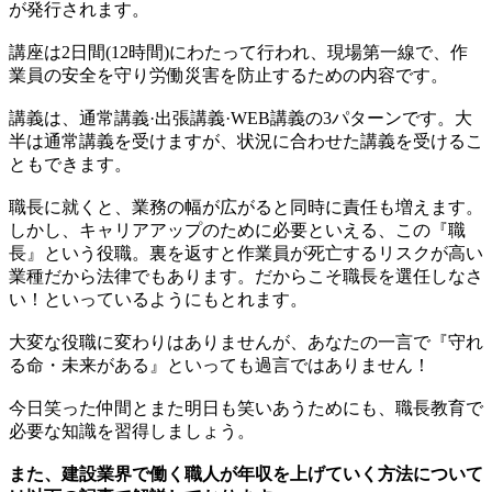
が発行されます。
講座は2日間(12時間)にわたって行われ、現場第一線で、作
業員の安全を守り労働災害を防止するための内容です。
講義は、通常講義·出張講義·WEB講義の3パターンです。大
半は通常講義を受けますが、状況に合わせた講義を受けるこ
ともできます。
職長に就くと、業務の幅が広がると同時に責任も増えます。
しかし、キャリアアップのために必要といえる、この『職
長』という役職。裏を返すと作業員が死亡するリスクが高い
業種だから法律でもあります。だからこそ職長を選任しなさ
い！といっているようにもとれます。
大変な役職に変わりはありませんが、あなたの一言で『守れ
る命・未来がある』といっても過言ではありません！
今日笑った仲間とまた明日も笑いあうためにも、職長教育で
必要な知識を習得しましょう。
また、建設業界で働く職人が年収を上げていく方法について