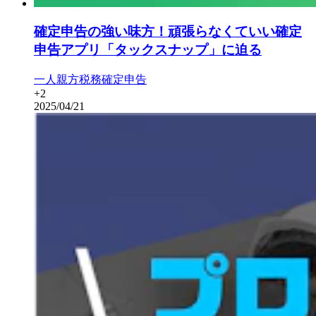
確定申告の強い味方！頑張らなくていい確定
申告アプリ「タックスナップ」に迫る
一人親方
税務
確定申告
+
2
2025/04/21