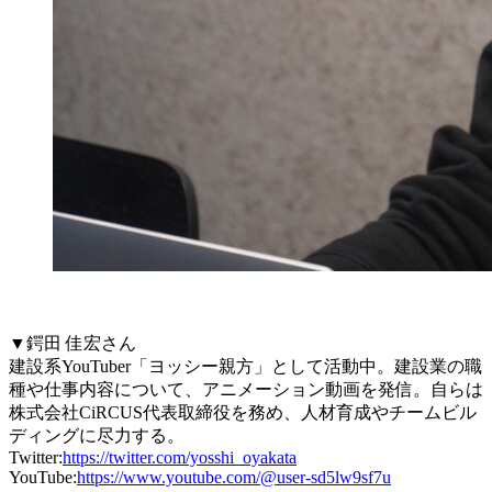
▼鍔田 佳宏さん
建設系YouTuber「ヨッシー親方」として活動中。建設業の職
種や仕事内容について、アニメーション動画を発信。自らは
株式会社CiRCUS代表取締役を務め、人材育成やチームビル
ディングに尽力する。
Twitter:
https://twitter.com/yosshi_oyakata
YouTube:
https://www.youtube.com/@user-sd5lw9sf7u