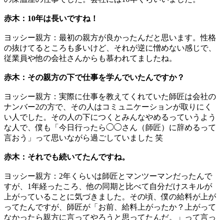
赤木：10年は長いですね！
ヨッシー親方：最初の親方が良かったんだと思います。性格
の抜けてるところも多いけど、それが逆に憎めない感じで、
従業員や他の会社さんからも慕われてましたね。
赤木：その親方の下で仕事を学んでいたんですか？
ヨッシー親方：実際に仕事を教えてくれていた師匠は会社の
ナンバー2の方で、その人はコミュニケーションが取りにく
い人でした。その人の下につくとみんなやめるっていうよう
な人で、僕も「今日行ったら◯◯さん（師匠）に辞めるって
言おう」って思いながら過ごしていました 笑
赤木：それでも続いてたんですね。
ヨッシー親方：2年くらいは師匠とマンツーマンだったんで
すが、1年経ったころ、他の同期と比べて自分だけスキルが
上がっていることに気づきました。その頃、僕の給料が上が
ってたんですが、師匠が「お前、給料上がったか？上がって
なかったら親方に言ってやろうと思ってたんだ。」って言っ