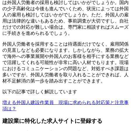
は外国人労働者の採用も検討してはいかがでしょうか。国内
の少子高齢化は今後も進んでいくため、状況によっては外国
人の雇用も検討してはいかがでしょうか。ただ、外国人の雇
用は法律的な違いもあるため、事前調査が大切ですし、自社
だけでの対応が難しい場合は、専門家に相談すればスムーズ
に手続きを進められるでしょう。
外国人労働者を採用することは待遇面だけでなく、雇用関係
の見直しなども必要になります。しかしながら、業務の拡大
で海外への事業展開や外国人のお客様を相手にする業務など
で活躍してくれる可能性が非常に高い人材でもります。現場
におけるコミュニケーションの問題など、対処すべき課題は
多いですが、外国人労働者を取り入れることができれば、人
材不足解消の第一歩を踏み出すことができます。
以下の記事で詳しく解説しています
増える外国人建設作業員 現場に求められる対応策と注意事
項は？
建設業に特化した求人サイトに登録する