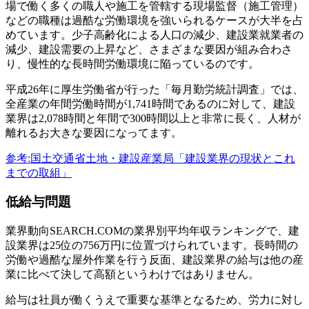
場で働く多くの職人や施工を管轄する現場監督（施工管理）
などの職種は過酷な労働環境を強いられるケースが大半を占
めています。少子高齢化による人口の減少、建設業就業者の
減少、建設需要の上昇など、さまざまな要因が組み合わさ
り、慢性的な長時間労働環境に陥っているのです。
平成26年に厚生労働省が行った「毎月勤労統計調査」では、
全産業の年間労働時間が1,741時間であるのに対して、建設
業界は2,078時間と年間で300時間以上と非常に長く、人材が
離れるお大きな要因になってます。
参考:国土交通省土地・建設産業局「建設業界の現状とこれ
までの取組」
低給与問題
業界動向SEARCH.COMの業界別平均年収ランキングで、建
設業界は25位の756万円に位置づけられています。長時間の
労働や過酷な屋外作業を行う反面、建設業界の給与は他の産
業に比べて決して高額というわけではありません。
給与は社員が働くうえで重要な基準となるため、労力に対し