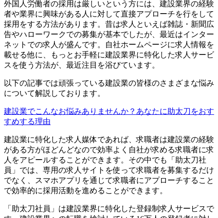
外国人労働者の採用は厳しいという方には、建設業界の経験
者や業界に興味がある人に対して直接アプローチを行をして
採用をする方法があります。昔は求人といえば雑誌・新聞広
告やハローワークでの募集が基本でしたが、最近はインター
ネットでの求人が盛んです。自社ホームページに求人情報を
載せる他に、もっとお手軽に建設業界に特化した求人サービ
スを使う方法が、最近注目を浴びています。
以下の記事では頑張っている建設業の皆様のさまざまな悩み
について解説しております。
建設業でこんなお悩みありませんか？あなたに助太刀をおす
すめする理由
建設業に特化した求人媒体であれば、求職者は建設業の経験
がある方がほどんどなので効率よく自社が求める求職者に求
人をアピールすることができます。その中でも「助太刀社
員」では、専用の求人サイトを使って求職者を募集するだけ
でなく、スマホアプリを通じて求職者にアプローチすること
で効率的に採用活動を進めることができます。
「助太刀社員」は建設業界に特化した登録制求人サービスで