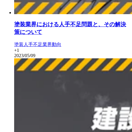
塗装業界における人手不足問題と、その解決
策について
塗装
人手不足
業界動向
+
1
2023/05/09