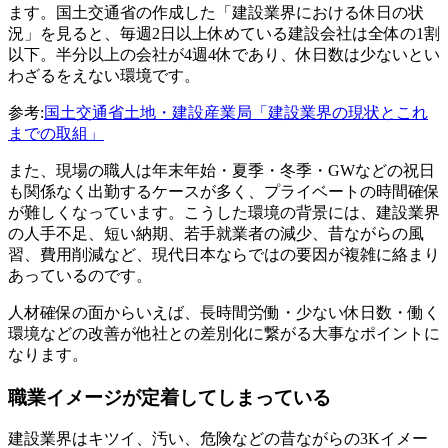
ます。国土交通省の作成した「建設業界における休日の状
況」を見ると、毎週2日以上休めている建設会社は全体の1割
以下。半分以上の会社が4週4休であり、休日数は少ないとい
わざるをえない環境です。
参考:
国土交通省土地・建設産業局「建設業界の現状とこれ
までの取組」
また、現場の職人は年末年始・夏季・冬季・GWなどの祝日
も関係なく出勤するケースが多く、プライベートの時間確保
が難しくなっています。こうした環境の背景には、建設業界
の人手不足、短い納期、若手就業者の減少、昔ながらの風
習、費用削減など、現代日本ならではの要因が複雑に絡まり
あっているのです。
人材確保の面からいえば、長時間労働・少ない休日数・働く
環境などの改善が他社との差別化に繋がる大事なポイントに
なります。
職業イメージが定着してしまっている
建設業界はキツイ、汚い、危険などの昔ながらの3Kイメー