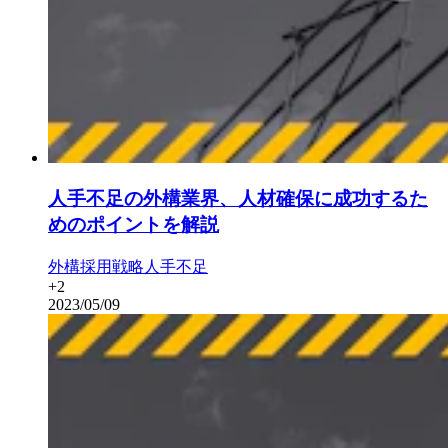
人手不足の外構業界、人材確保に成功するた
めのポイントを解説
外構
採用戦略
人手不足
+
2
2023/05/09