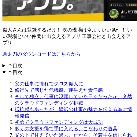
職人さんは登録するだけ！ 次の現場は今よりいい条件！ い
い現場といい仲間に出会えるアプリ 工事会社と出会えるア
プリ
助太刀のダウンロードはこちらから
目次
目次
父の仕事に憧れてクロス職人に
修行先で感じた危機感、芽生えた責任感
そして独立。仕事に没頭していた日々だったが、突然
のクラウドファンディング挑戦
抵抗感もあったが、壁紙の仕事の魅力を伝える為に情
報発信
初めてクラウドファンディングは大成功
多くの支援を得て手に入れる、こだわりの道具
父の下で甘えていた過去、だからこそ若手を信じられ