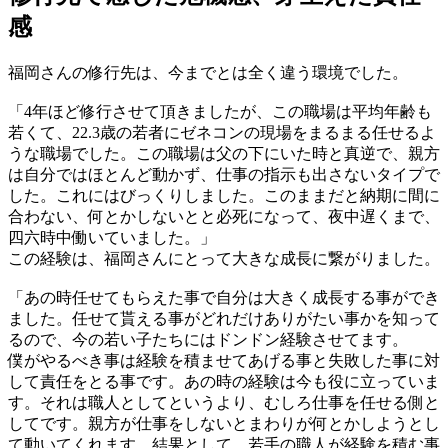
感
福岡さんの修行先は、今までとは全く違う環境でした。
「4年ほど修行させて頂きましたが、この職場は平均年齢も
若くて、22.3歳の若者にゼネコンの現場をまるまる任せるよ
うな職場でした。この職場は父の下にいた時と真逆で、親方
は自分ではほとんど動かず、仕事の指示も出さないタイプで
した。これにはびっくりしました。このままだと納期に間に
合わない、何とかしないとと必死になって、夜中遅くまで、
四六時中働いていました。」
この経験は、福岡さんにとって大きな成長に繋がりました。
「あの時任せてもらえた事で自分は大きく成長する事ができ
ました。任せて貰える事がどれだけありがたい事かを知って
るので、今の若い子たちにはドンドン経験させてます。
僕がやるべき事は経験を積ませてあげる事と失敗した事に対
して責任をとる事です。あの時の経験は今も役に立っていま
す。それは職人としてというより、むしろ仕事を任せる側と
してです。親方が仕事をしないとまわりが何とかしようとし
て動いてくれます。結果として、若手の職人が経験を積む事