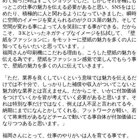
めて知った時はすごくショックでした。しかしそれを機にも
っとこの仕事の魅力を伝える必要があると思い、SNSをはじ
めたり、積極的に人と関わるようになっていきました。瞬時
に空間のイメージを変えられるのがクロス屋の魅力。そして
空間が変わる事によって人を笑顔にする事ができる。だから
こそ、３Kといったネガティブなイメージを払拭して、『壁
紙をファッションに』をモットーに壁紙の魅力を多くの人に
知ってもらいたいと思っています。」
福岡さんが印刷機にこだわる理由も、こうした壁紙の魅力を
伝える為です。壁紙をファッション感覚で楽しんでもらう事
で、壁紙の魅力を多くの人に伝えていきます。
「ただ、業界を良くしていくという意味では魅力を伝えるだ
けでは不十分で、しっかりした補償や収入がついてこないと
魅力的な業界とは言えません。だからこそ、いかに付加価値
をつけていくかを皆が考えていく必要があると思います。そ
れは特別な事だけではなく、例えば人不足と言われてる今、
納期にまでになんとかしてくれる、フットワークが軽い、若
くて将来性があるなどチームで動いてる事自体が付加価値に
なりつつあると思います。」
福岡さんにとって、仕事のやりがいは人を育てる事です。