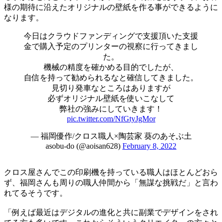
様の期待に沿えたオリジナルの壁紙を作る事ができるように
なります。
今日はクラウドファンディングで支援頂いた支援
金で購入予定のプリンターの視察に行ってきまし
た。
機械の精度を確かめる目的でしたが、
自信を持って勧められるなと確信してきました。
見切り発車なところはありますが
必ずオリジナル壁紙を使いこなして
弊社の強みにしていきます！
pic.twitter.com/NfGtyJgMor
— 福岡優作/クロス職人×陶芸家 葵のあそぶ土
asobu-do (@aoisan628)
February 8, 2022
クロス屋さんでこの印刷機を持っている職人はほとんどおら
ず、福岡さんも周りの職人仲間から「無謀な挑戦だ」と言わ
れてるそうです。
「例えば最近はデジタルの進化と共に副業でデザインをされ