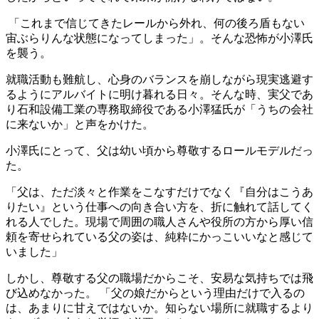
「これまで信じてきたレールから外れ、何の後ろ盾もない
宙ぶらりんな状態になってしまった」。そんな恐怖が小澤氏
を襲う。
就職活動も難航し、心身のバランスを崩しながら現実逃避す
るようにアルバイトに明け暮れる日々。そんな時、実父であ
り石和設備工業の専務取締役である小澤猛氏が「うちの会社
に来ないか」と声をかけた。
小澤氏にとって、父は幼い頃から尊敬するロールモデルだっ
た。
「父は、ただ淡々と作業をこなすだけでなく『自分はこうあ
りたい』という仕事への向き合い方を、折に触れて話してく
れる人でした。現場で周囲の職人さんや役所の方から厚い信
頼を寄せられている父の姿は、純粋にかっこいいなと感じて
いました」
しかし、尊敬する父の職場だからこそ、安易な気持ちでは飛
び込めなかった。 「父の娘だからという理由だけで入るの
は、あまりに甘えではないか。知らない場所に就職するより