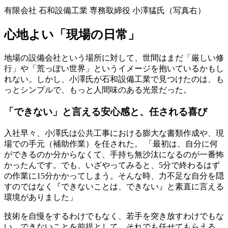
有限会社 石和設備工業 専務取締役 小澤猛氏（写真右）
心地よい「現場の日常」
地場の設備会社という場所に対して、世間はまだ「厳しい修
行」や「荒っぽい世界」というイメージを抱いているかもし
れない。しかし、小澤氏が石和設備工業で見つけたのは、も
っとシンプルで、もっと人間味のある光景だった。
「できない」と言える安心感と、任される喜び
入社早々、小澤氏は公共工事における膨大な書類作成や、現
場での手元（補助作業）を任された。 「最初は、自分に何
ができるのか分からなくて、手持ち無沙汰になるのが一番怖
かったんです。でも、いざやってみると、5分で終わるはず
の作業に15分かかってしまう。そんな時、力不足な自分を隠
すのではなく『できないことは、できない』と素直に言える
環境がありました」
技術を自慢をするわけでもなく、若手を突き放すわけでもな
い。できないことを前提として、それでも任せてもらえる。