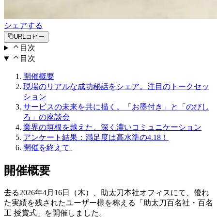
シェアする
URLコピー
目次
目次
開催概要
現場のリアルな成功秘話をシェア。注目のトークセッ
ション
サービスの未来を共に描く。「お墨付き」と「のびし
ろ」の座談会
業界の垣根を越えた、深く濃いコミュニケーション
アンケート結果：満足度は高水準の4.18！
開催を終えて
開催概要
去る2026年4月16日（木）、助太刀本社オフィスにて、優れ
た実績を残されたユーザー様を称える「助太刀百名社・百名
工 授賞式」を開催しました。