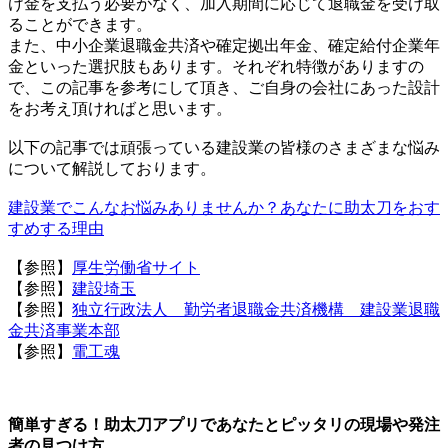
け金を支払う必要がなく、加入期間に応じて退職金を受け取
ることができます。
また、中小企業退職金共済や確定拠出年金、確定給付企業年
金といった選択肢もあります。それぞれ特徴がありますの
で、この記事を参考にして頂き、ご自身の会社にあった設計
をお考え頂ければと思います。
以下の記事では頑張っている建設業の皆様のさまざまな悩み
について解説しております。
建設業でこんなお悩みありませんか？あなたに助太刀をおす
すめする理由
【参照】
厚生労働省サイト
【参照】
建設埼玉
【参照】
独立行政法人 勤労者退職金共済機構 建設業退職
金共済事業本部
【参照】
電工魂
簡単すぎる！助太刀アプリであなたとピッタリの現場や発注
者の見つけ方