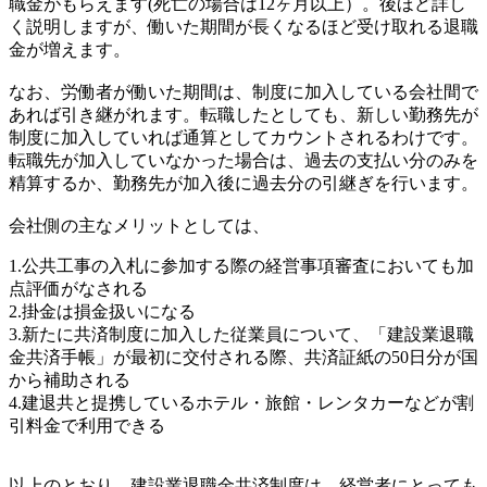
職金がもらえます(死亡の場合は12ヶ月以上）。後ほど詳し
く説明しますが、働いた期間が長くなるほど受け取れる退職
金が増えます。
なお、労働者が働いた期間は、制度に加入している会社間で
あれば引き継がれます。転職したとしても、新しい勤務先が
制度に加入していれば通算としてカウントされるわけです。
転職先が加入していなかった場合は、過去の支払い分のみを
精算するか、勤務先が加入後に過去分の引継ぎを行います。
会社側の主なメリットとしては、
1.公共工事の入札に参加する際の経営事項審査においても加
点評価がなされる
2.掛金は損金扱いになる
3.新たに共済制度に加入した従業員について、「建設業退職
金共済手帳」が最初に交付される際、共済証紙の50日分が国
から補助される
4.建退共と提携しているホテル・旅館・レンタカーなどが割
引料金で利用できる
以上のとおり、建設業退職金共済制度は、経営者にとっても