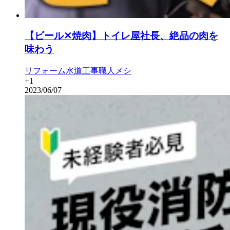
【ビール✕焼肉】トイレ屋社長、絶品の肉を
味わう
リフォーム
水道工事
職人メシ
+
1
2023/06/07