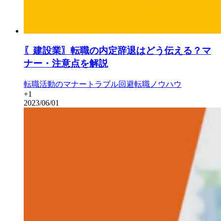
〖建設業〗転職の内定辞退はどう伝える？マ
ナー・注意点を解説
転職活動のマナー
トラブル回避
転職ノウハウ
+
1
2023/06/01