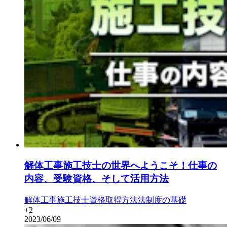
解体工事施工技士の世界へようこそ！仕事の
内容、受験資格、そして活用方法
解体工事施工技士
資格取得方法
法制度の基礎
+
2
2023/06/09