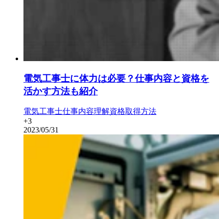
電気工事士に体力は必要？仕事内容と資格を
活かす方法も紹介
電気工事士
仕事内容理解
資格取得方法
+
3
2023/05/31