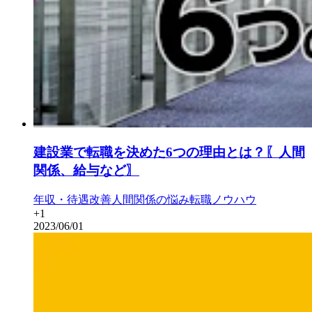
建設業で転職を決めた6つの理由とは？〖人間
関係、給与など〗
年収・待遇改善
人間関係の悩み
転職ノウハウ
+
1
2023/06/01