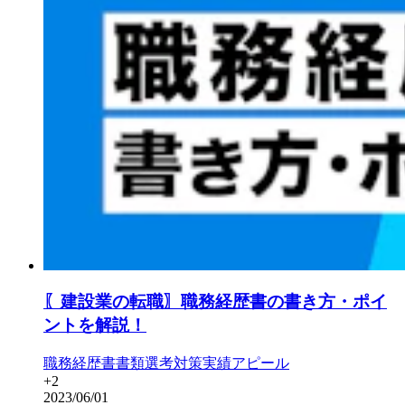
〖建設業の転職〗職務経歴書の書き方・ポイ
ントを解説！
職務経歴書
書類選考対策
実績アピール
+
2
2023/06/01