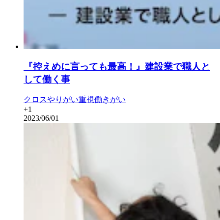
『控えめに言っても最高！』建設業で職人と
して働く事
クロス
やりがい重視
働きがい
+
1
2023/06/01