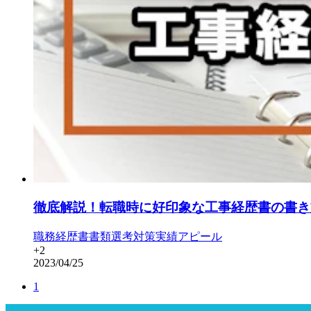
徹底解説！転職時に好印象な工事経歴書の書き
職務経歴書
書類選考対策
実績アピール
+
2
2023/04/25
1