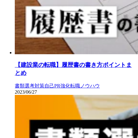
【建設業の転職】履歴書の書き方ポイントま
とめ
書類選考対策
自己PR強化
転職ノウハウ
2023/06/27