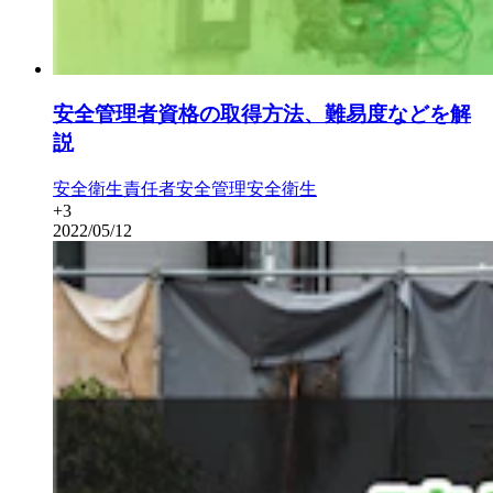
安全管理者資格の取得方法、難易度などを解
説
安全衛生責任者
安全管理
安全衛生
+
3
2022/05/12