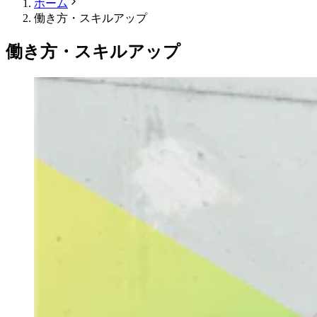
ホーム
働き方・スキルアップ
働き方・スキルアップ