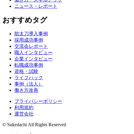
ニュース・レポート
おすすめタグ
助太刀導入事例
採用成功事例
交流会レポート
職人インタビュー
企業インタビュー
転職成功事例
資格・試験
ライフハック
事例（法人）
働き方改善
プライバシーポリシー
利用規約
運営会社
© Sukedachi All Rights Reserved