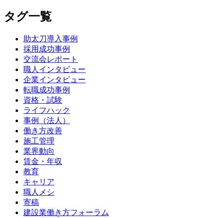
タグ一覧
助太刀導入事例
採用成功事例
交流会レポート
職人インタビュー
企業インタビュー
転職成功事例
資格・試験
ライフハック
事例（法人）
働き方改善
施工管理
業界動向
賃金・年収
教育
キャリア
職人メシ
寄稿
建設業働き方フォーラム