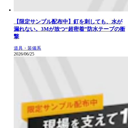
【限定サンプル配布中】釘を刺しても、水が
漏れない。3Mが放つ“超密着”防水テープの衝
撃
道具・装備系
2026/06/25