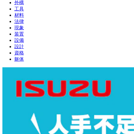
外構
工具
材料
法律
現象
装置
設備
設計
資格
躯体