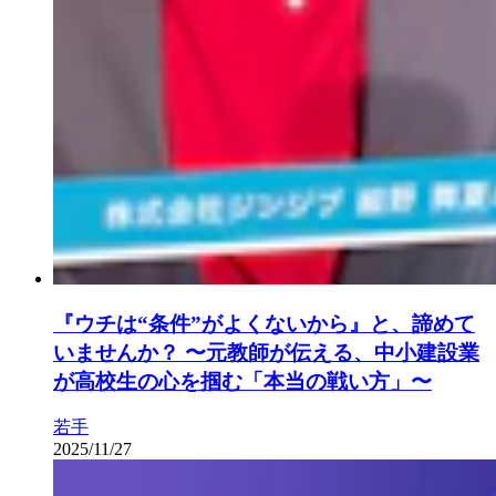
『ウチは“条件”がよくないから』と、諦めて
いませんか？ 〜元教師が伝える、中小建設業
が高校生の心を掴む「本当の戦い方」〜
若手
2025/11/27