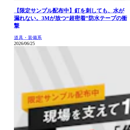
【限定サンプル配布中】釘を刺しても、水が
漏れない。3Mが放つ“超密着”防水テープの衝
撃
道具・装備系
2026/06/25