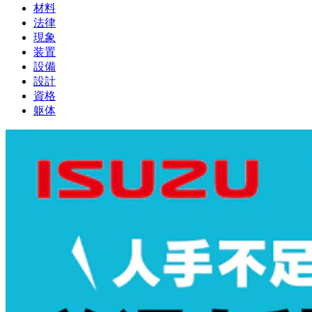
材料
法律
現象
装置
設備
設計
資格
躯体