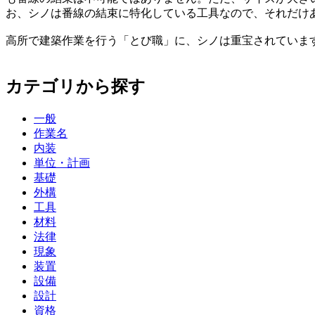
お、シノは番線の結束に特化している工具なので、それだけ
高所で建築作業を行う「とび職」に、シノは重宝されていま
カテゴリから探す
一般
作業名
内装
単位・計画
基礎
外構
工具
材料
法律
現象
装置
設備
設計
資格