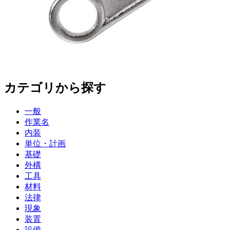
カテゴリから探す
一般
作業名
内装
単位・計画
基礎
外構
工具
材料
法律
現象
装置
設備