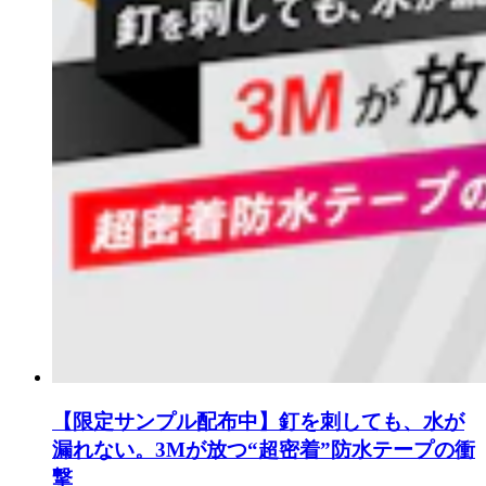
【限定サンプル配布中】釘を刺しても、水が
漏れない。3Mが放つ“超密着”防水テープの衝
撃