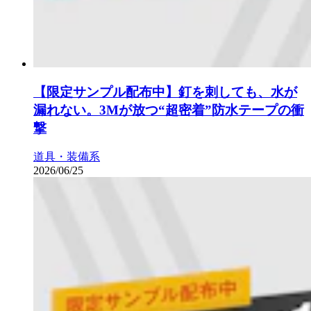
【限定サンプル配布中】釘を刺しても、水が
漏れない。3Mが放つ“超密着”防水テープの衝
撃
道具・装備系
2026/06/25