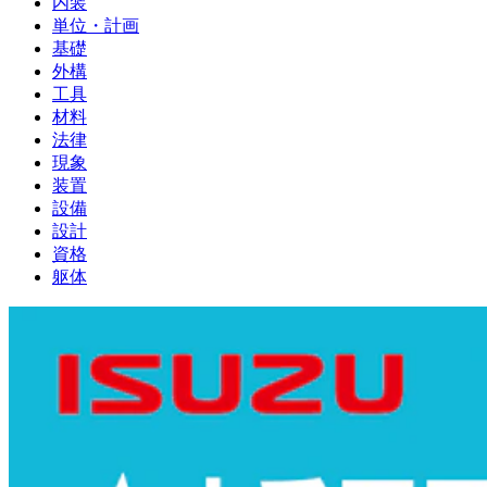
内装
単位・計画
基礎
外構
工具
材料
法律
現象
装置
設備
設計
資格
躯体