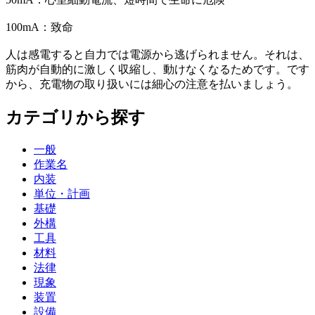
100mA：致命
人は感電すると自力では電源から逃げられません。それは、
筋肉が自動的に激しく収縮し、動けなくなるためです。です
から、充電物の取り扱いには細心の注意を払いましょう。
カテゴリから探す
一般
作業名
内装
単位・計画
基礎
外構
工具
材料
法律
現象
装置
設備