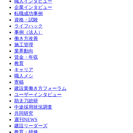
職人インタビュー
企業インタビュー
転職成功事例
資格・試験
ライフハック
事例（法人）
働き方改善
施工管理
業界動向
賃金・年収
教育
キャリア
職人メシ
寄稿
建設業働き方フォーラム
ユーザーインタビュー
助太刀総研
中途採用状況調査
共同研究
週刊NEWS
建設リーダーズ
教育・研修