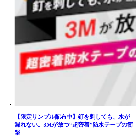
【限定サンプル配布中】釘を刺しても、水が
漏れない。3Mが放つ“超密着”防水テープの衝
撃