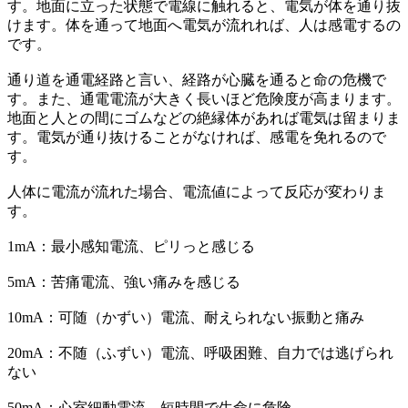
す。地面に立った状態で電線に触れると、電気が体を通り抜
けます。体を通って地面へ電気が流れれば、人は感電するの
です。
通り道を通電経路と言い、経路が心臓を通ると命の危機で
す。また、通電電流が大きく長いほど危険度が高まります。
地面と人との間にゴムなどの絶縁体があれば電気は留まりま
す。電気が通り抜けることがなければ、感電を免れるので
す。
人体に電流が流れた場合、電流値によって反応が変わりま
す。
1mA：最小感知電流、ピリっと感じる
5mA：苦痛電流、強い痛みを感じる
10mA：可随（かずい）電流、耐えられない振動と痛み
20mA：不随（ふずい）電流、呼吸困難、自力では逃げられ
ない
50mA：心室細動電流、短時間で生命に危険