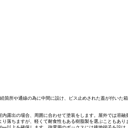
電線接続箇所や通線の為に中間に設け、ビス止めされた蓋が付い
室内露出の場合、周囲に合わせて塗装をします。屋外では溶融
より落ちますが、軽くて耐食性もある樹脂製を選ぶこともあり
30㎜以上を確保します。強電用のボックスには接地端子を設け