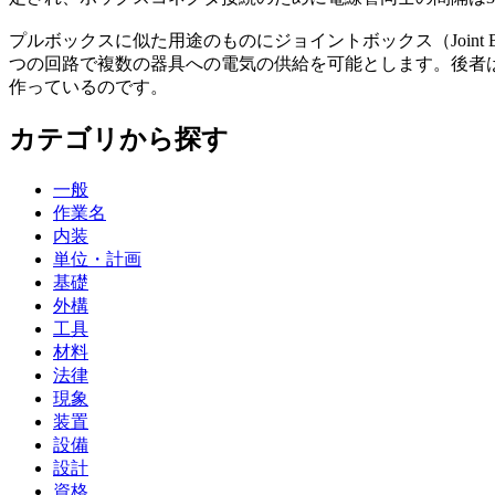
プルボックスに似た用途のものにジョイントボックス（Joint 
つの回路で複数の器具への電気の供給を可能とします。後者
作っているのです。
カテゴリから探す
一般
作業名
内装
単位・計画
基礎
外構
工具
材料
法律
現象
装置
設備
設計
資格