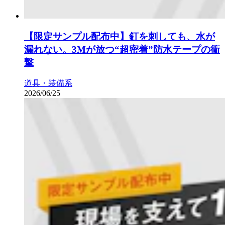
【限定サンプル配布中】釘を刺しても、水が
漏れない。3Mが放つ“超密着”防水テープの衝
撃
道具・装備系
2026/06/25