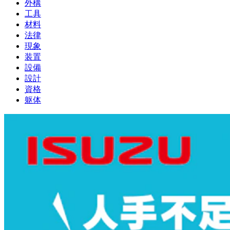
外構
工具
材料
法律
現象
装置
設備
設計
資格
躯体