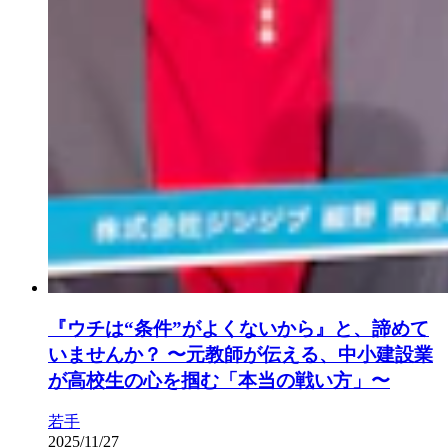
『ウチは“条件”がよくないから』と、諦めて
いませんか？ 〜元教師が伝える、中小建設業
が高校生の心を掴む「本当の戦い方」〜
若手
2025/11/27