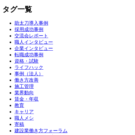
タグ一覧
助太刀導入事例
採用成功事例
交流会レポート
職人インタビュー
企業インタビュー
転職成功事例
資格・試験
ライフハック
事例（法人）
働き方改善
施工管理
業界動向
賃金・年収
教育
キャリア
職人メシ
寄稿
建設業働き方フォーラム