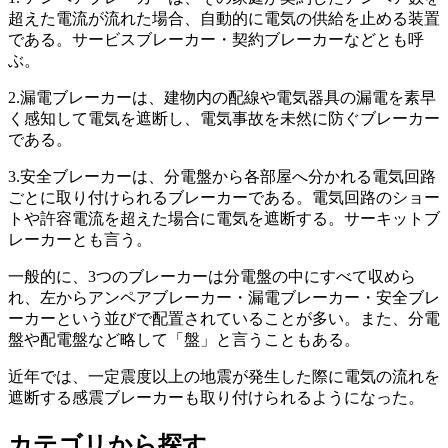
超えた電流が流れた場合、自動的に電気の供給を止める装置
である。サービスブレーカー・契約ブレーカーなどとも呼
ぶ。
2.漏電ブレーカーは、建物内の配線や電気器具の漏電を素早
く感知して電気を遮断し、電気事故を未然に防ぐブレーカー
である。
3.安全ブレーカーは、分電盤から各部屋へ分かれる電気回路
ごとに取り付けられるブレーカーである。電気回路のショー
トや許容電流を超えた場合に電気を遮断する。サーキットブ
レーカーとも言う。
一般的に、3つのブレーカーは分電盤の中にすべて収めら
れ、左からアンペアブレーカー・漏電ブレーカー・安全ブレ
ーカーという並びで配置されていることが多い。また、分電
盤や配電盤など略して「盤」と言うこともある。
近年では、一定震度以上の地震が発生した際に電気の流れを
遮断する感震ブレーカーも取り付けられるようになった。
カテゴリから探す