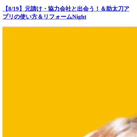
【8/19】元請け・協力会社と出会う！＆助太刀ア
プリの使い方＆リフォームNight