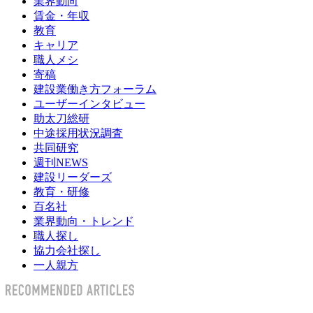
業界動向
賃金・年収
教育
キャリア
職人メシ
寄稿
建設業働き方フォーラム
ユーザーインタビュー
助太刀総研
中途採用状況調査
共同研究
週刊NEWS
建設リーダーズ
教育・研修
百名社
業界動向・トレンド
職人探し
協力会社探し
一人親方