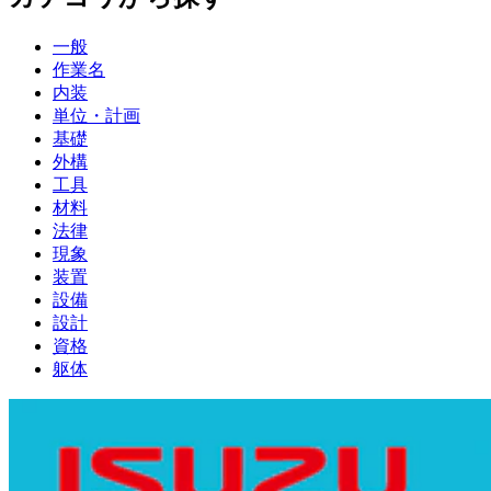
一般
作業名
内装
単位・計画
基礎
外構
工具
材料
法律
現象
装置
設備
設計
資格
躯体