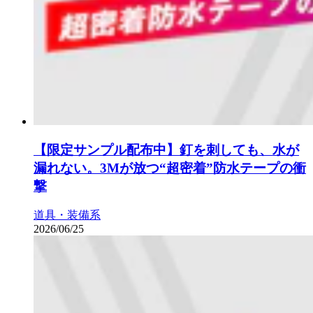
【限定サンプル配布中】釘を刺しても、水が
漏れない。3Mが放つ“超密着”防水テープの衝
撃
道具・装備系
2026/06/25