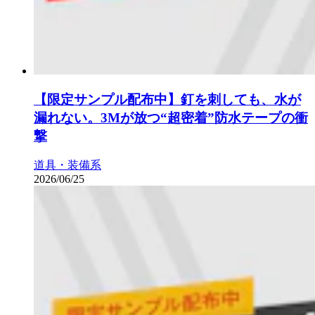
【限定サンプル配布中】釘を刺しても、水が
漏れない。3Mが放つ“超密着”防水テープの衝
撃
道具・装備系
2026/06/25