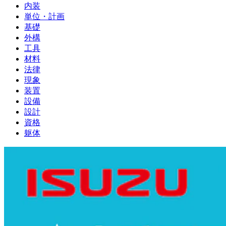
内装
単位・計画
基礎
外構
工具
材料
法律
現象
装置
設備
設計
資格
躯体