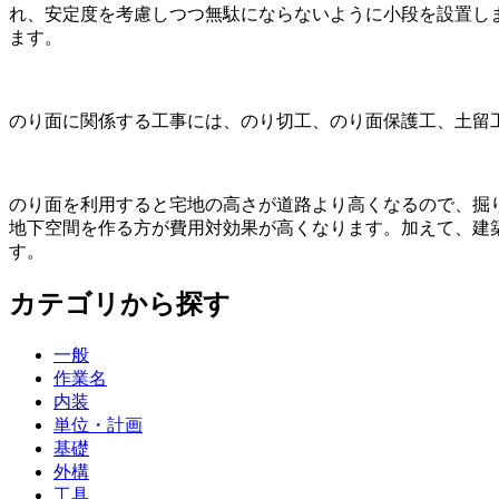
れ、安定度を考慮しつつ無駄にならないように小段を設置し
ます。
のり面に関係する工事には、のり切工、のり面保護工、土留
のり面を利用すると宅地の高さが道路より高くなるので、掘
地下空間を作る方が費用対効果が高くなります。加えて、建築
す。
カテゴリから探す
一般
作業名
内装
単位・計画
基礎
外構
工具