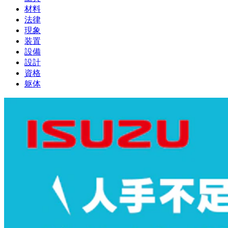
材料
法律
現象
装置
設備
設計
資格
躯体