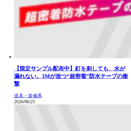
【限定サンプル配布中】釘を刺しても、水が
漏れない。3Mが放つ“超密着”防水テープの衝
撃
道具・装備系
2026/06/25