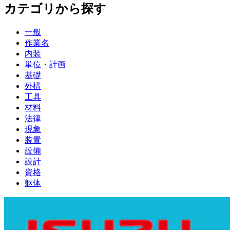
カテゴリから探す
一般
作業名
内装
単位・計画
基礎
外構
工具
材料
法律
現象
装置
設備
設計
資格
躯体