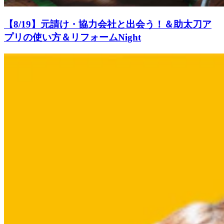
【8/19】元請け・協力会社と出会う！＆助太刀ア
プリの使い方＆リフォームNight