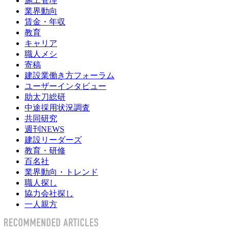
施工管理
業界動向
賃金・年収
教育
キャリア
職人メシ
寄稿
建設業働き方フォーラム
ユーザーインタビュー
助太刀総研
中途採用状況調査
共同研究
週刊NEWS
建設リーダーズ
教育・研修
百名社
業界動向・トレンド
職人探し
協力会社探し
一人親方