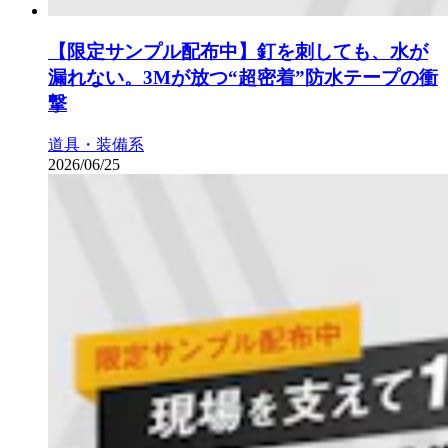
【限定サンプル配布中】釘を刺しても、水が
漏れない。3Mが放つ“超密着”防水テープの衝
撃
道具・装備系
2026/06/25