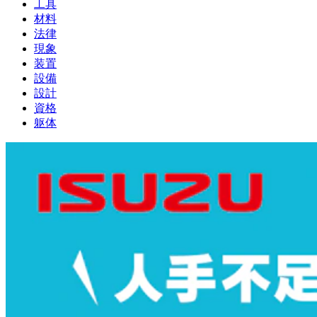
工具
材料
法律
現象
装置
設備
設計
資格
躯体