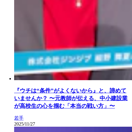
『ウチは“条件”がよくないから』と、諦めて
いませんか？ 〜元教師が伝える、中小建設業
が高校生の心を掴む「本当の戦い方」〜
若手
2025/11/27