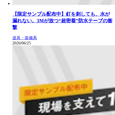
【限定サンプル配布中】釘を刺しても、水が
漏れない。3Mが放つ“超密着”防水テープの衝
撃
道具・装備系
2026/06/25