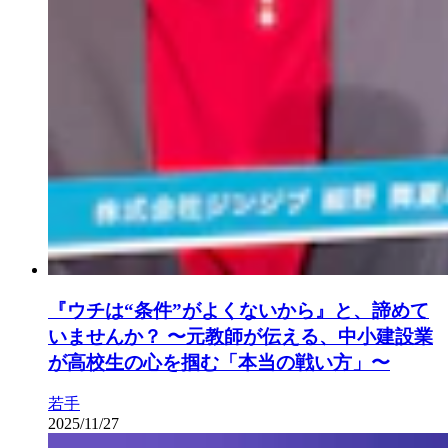
『ウチは“条件”がよくないから』と、諦めて
いませんか？ 〜元教師が伝える、中小建設業
が高校生の心を掴む「本当の戦い方」〜
若手
2025/11/27