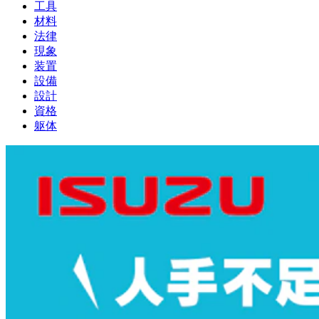
工具
材料
法律
現象
装置
設備
設計
資格
躯体