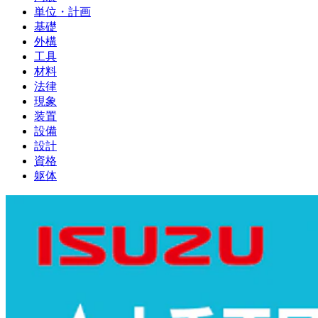
単位・計画
基礎
外構
工具
材料
法律
現象
装置
設備
設計
資格
躯体