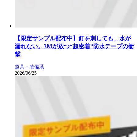
【限定サンプル配布中】釘を刺しても、水が
漏れない。3Mが放つ“超密着”防水テープの衝
撃
道具・装備系
2026/06/25