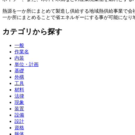
熱源を一か所にまとめて製造し供給する地域熱供給事業で会
一か所にまとめることで省エネルギーにする事が可能になり
カテゴリから探す
一般
作業名
内装
単位・計画
基礎
外構
工具
材料
法律
現象
装置
設備
設計
資格
躯体