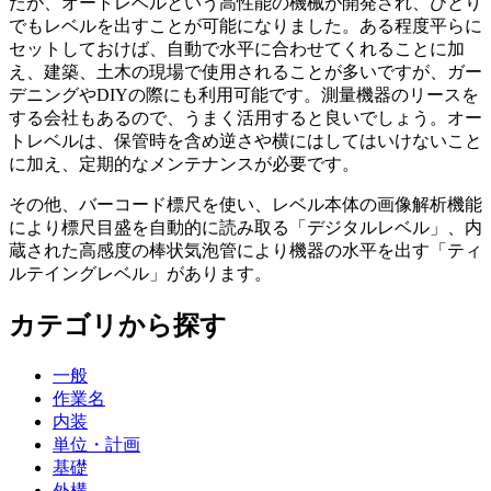
たが、オートレベルという高性能の機械が開発され、ひとり
でもレベルを出すことが可能になりました。ある程度平らに
セットしておけば、自動で水平に合わせてくれることに加
え、建築、土木の現場で使用されることが多いですが、ガー
デニングやDIYの際にも利用可能です。測量機器のリースを
する会社もあるので、うまく活用すると良いでしょう。オー
トレベルは、保管時を含め逆さや横にはしてはいけないこと
に加え、定期的なメンテナンスが必要です。
その他、バーコード標尺を使い、レベル本体の画像解析機能
により標尺目盛を自動的に読み取る「デジタルレベル」、内
蔵された高感度の棒状気泡管により機器の水平を出す「ティ
ルテイングレベル」があります。
カテゴリから探す
一般
作業名
内装
単位・計画
基礎
外構