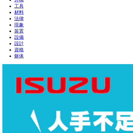
工具
材料
法律
現象
装置
設備
設計
資格
躯体