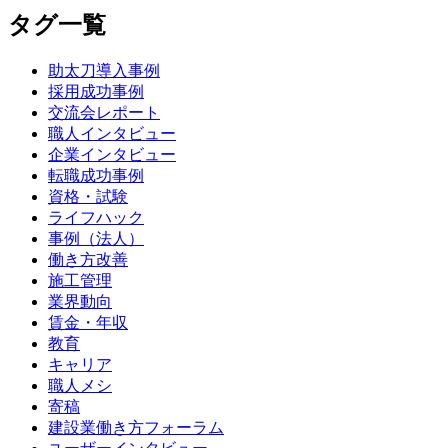
タグ一覧
助太刀導入事例
採用成功事例
交流会レポート
職人インタビュー
企業インタビュー
転職成功事例
資格・試験
ライフハック
事例（法人）
働き方改善
施工管理
業界動向
賃金・年収
教育
キャリア
職人メシ
寄稿
建設業働き方フォーラム