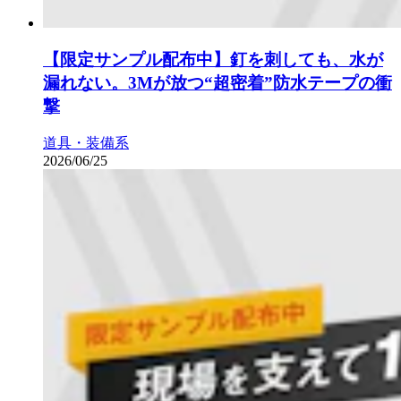
【限定サンプル配布中】釘を刺しても、水が
漏れない。3Mが放つ“超密着”防水テープの衝
撃
道具・装備系
2026/06/25