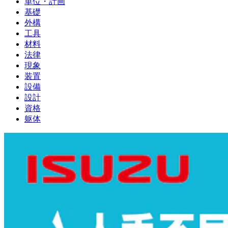
単位・計画
基礎
外構
工具
材料
法律
現象
装置
設備
設計
資格
躯体