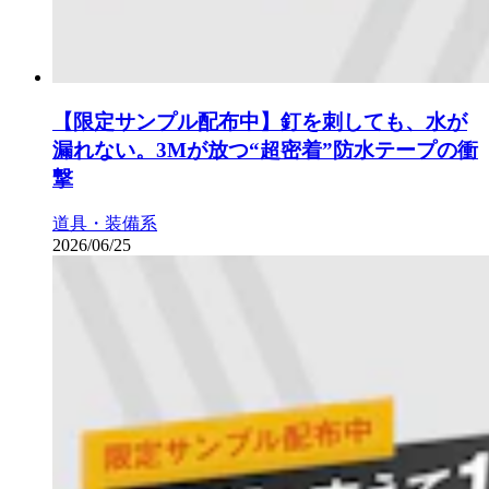
【限定サンプル配布中】釘を刺しても、水が
漏れない。3Mが放つ“超密着”防水テープの衝
撃
道具・装備系
2026/06/25