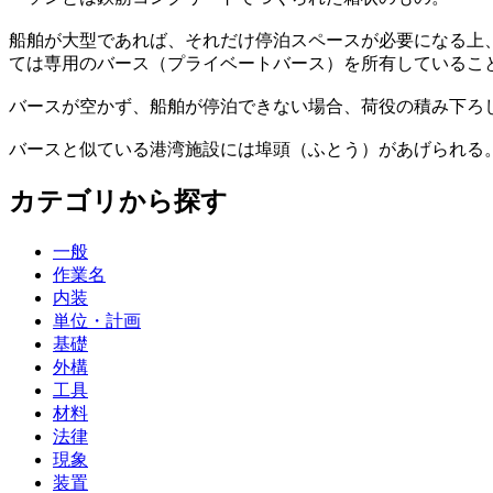
船舶が大型であれば、それだけ停泊スペースが必要になる上
ては専用のバース（プライベートバース）を所有しているこ
バースが空かず、船舶が停泊できない場合、荷役の積み下ろ
バースと似ている港湾施設には埠頭（ふとう）があげられる
カテゴリから探す
一般
作業名
内装
単位・計画
基礎
外構
工具
材料
法律
現象
装置