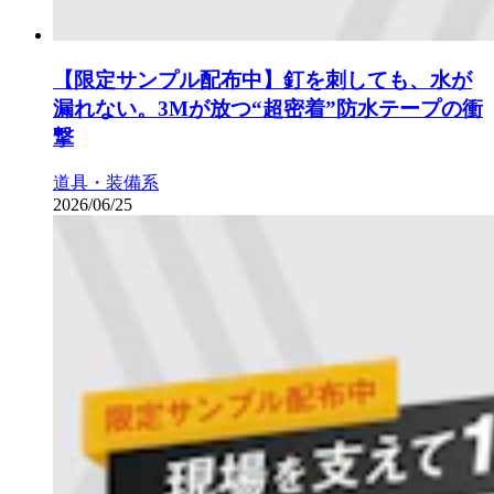
【限定サンプル配布中】釘を刺しても、水が
漏れない。3Mが放つ“超密着”防水テープの衝
撃
道具・装備系
2026/06/25