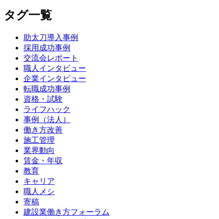
タグ一覧
助太刀導入事例
採用成功事例
交流会レポート
職人インタビュー
企業インタビュー
転職成功事例
資格・試験
ライフハック
事例（法人）
働き方改善
施工管理
業界動向
賃金・年収
教育
キャリア
職人メシ
寄稿
建設業働き方フォーラム