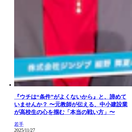
『ウチは“条件”がよくないから』と、諦めて
いませんか？ 〜元教師が伝える、中小建設業
が高校生の心を掴む「本当の戦い方」〜
若手
2025/11/27