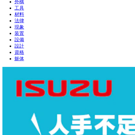
外構
工具
材料
法律
現象
装置
設備
設計
資格
躯体